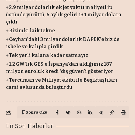
2.9 milyar dolarlık ek jet yakıtı maliyeti ip
üstünde yürüttü, 6 aylık geliri 13.1 milyar dolara
çıktı
Bizimki laik tekne
Ceyhan’daki 3 milyar dolarlık DAPEK’e biz de
iskele ve kalıpla girdik
Tek yerli kalana kadar satmayız
1.2 GW’lık GES’e İspanya’dan aldığımız 187
milyon euroluk kredi ‘dış güven’i gösteriyor
Tercüman ve Milliyet ekibi ile Beşiktaşlıları
cami avlusunda buluşturdu
Sonra Oku
En Son Haberler