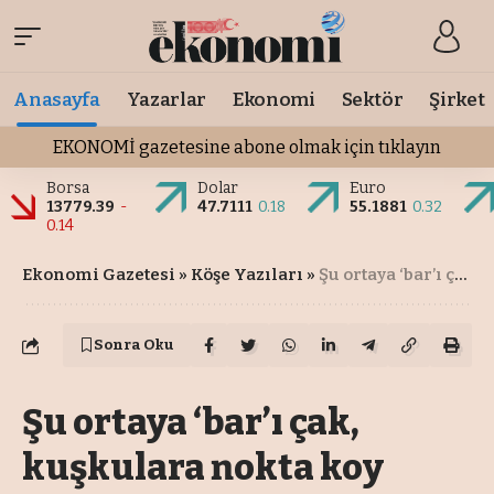
Anasayfa
Yazarlar
Ekonomi
Sektör
Şirket
EKONOMİ gazetesine abone olmak için tıklayın
Borsa
Dolar
Euro
13779.39
-
47.7111
0.18
55.1881
0.32
0.14
Ekonomi Gazetesi
»
Köşe Yazıları
»
Şu ortaya ‘bar’ı çak, kuşkulara nokta koy
Sonra Oku
Şu ortaya ‘bar’ı çak,
kuşkulara nokta koy