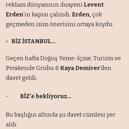
reklam dünyasının duayeni
Levent
Erden
’in kapısı çalındı.
Erden,
çok
geçmeden isim önerisini ortaya koydu:
BİZ İSTANBUL…
Geçen hafta Doğuş Yeme-İçme, Turizm ve
Perakende Grubu &
Kaya Demirer
’den
davet geldi:
-
BİZ’e bekliyoruz…
Bu başlığın altında şu davet cümlesi yer
aldı: