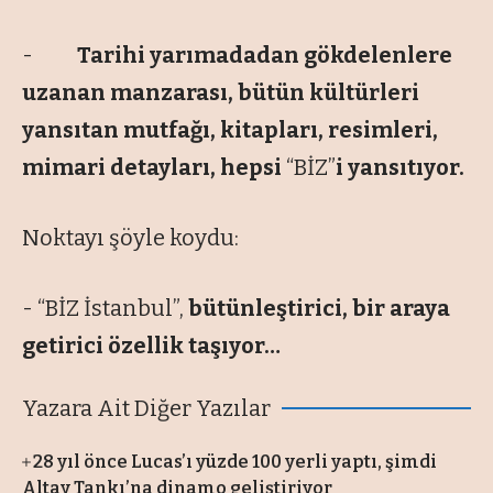
-
Tarihi yarımadadan gökdelenlere
uzanan manzarası, bütün kültürleri
yansıtan mutfağı, kitapları, resimleri,
mimari detayları, hepsi
“BİZ”
i yansıtıyor.
Noktayı şöyle koydu:
- “BİZ İstanbul”,
bütünleştirici, bir araya
getirici özellik taşıyor…
Yazara Ait Diğer Yazılar
28 yıl önce Lucas’ı yüzde 100 yerli yaptı, şimdi
Altay Tankı’na dinamo geliştiriyor