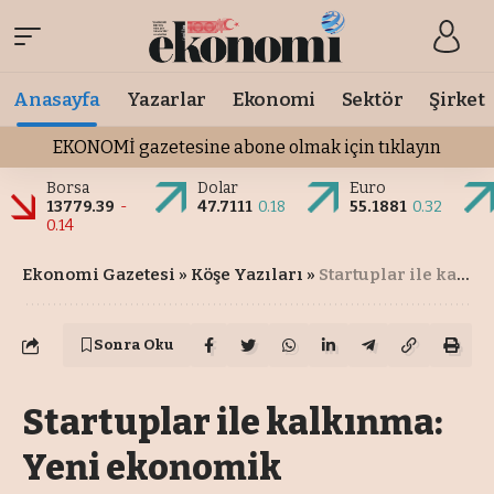
Anasayfa
Yazarlar
Ekonomi
Sektör
Şirket
EKONOMİ gazetesine abone olmak için tıklayın
Borsa
Dolar
Euro
13779.39
-
47.7111
0.18
55.1881
0.32
0.14
Ekonomi Gazetesi
»
Köşe Yazıları
»
Startuplar ile kalkınma: Yeni ekonomik yaklaşımın eşiğinde
Sonra Oku
Startuplar ile kalkınma:
Yeni ekonomik