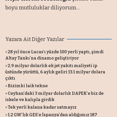
boyu mutluluklar diliyorum…
Yazara Ait Diğer Yazılar
28 yıl önce Lucas’ı yüzde 100 yerli yaptı, şimdi
Altay Tankı’na dinamo geliştiriyor
2.9 milyar dolarlık ek jet yakıtı maliyeti ip
üstünde yürüttü, 6 aylık geliri 13.1 milyar dolara
çıktı
Bizimki laik tekne
Ceyhan’daki 3 milyar dolarlık DAPEK’e biz de
iskele ve kalıpla girdik
Tek yerli kalana kadar satmayız
1.2 GW’lık GES’e İspanya’dan aldığımız 187