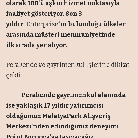
olarak 100’ü aşkın hizmet noktasıyla
faaliyet gösteriyor. Son 3
yıldır
“Enterprise”
ın bulunduğu ülkeler
arasında müşteri memnuniyetinde
il
k
sırada yer alıyor.
Perakende ve gayrimenkul işlerine dikkat
çekti:
-
Perakende gayrimenkul alanında
ise yaklaşık 17 yıldır yatırımcısı
olduğumuz MalatyaPark Alışveriş
Merkezi’nden edindiğimiz deneyimi
Point Bornova’ya taşıyacağız.