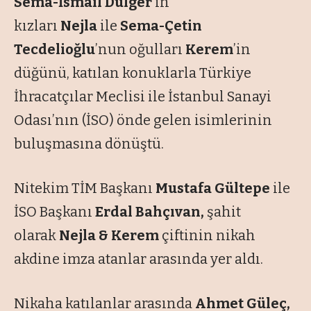
Sema-İsmail Dülger
’in
kızları
Nejla
ile
Sema-Çetin
Tecdelioğlu
’nun oğulları
Kerem
’in
düğünü, katılan konuklarla Türkiye
İhracatçılar Meclisi ile İstanbul Sanayi
Odası’nın (İSO) önde gelen isimlerinin
buluşmasına dönüştü.
Nitekim TİM Başkanı
Mustafa Gültepe
ile
İSO Başkanı
Erdal Bahçıvan,
şahit
olarak
Nejla & Kerem
çiftinin nikah
akdine imza atanlar arasında yer aldı.
Nikaha katılanlar arasında
Ahmet Güleç,