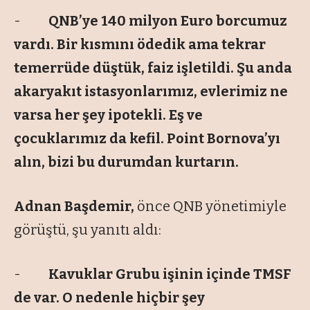
-
QNB’ye 140 milyon Euro borcumuz
vardı. Bir kısmını ödedik ama tekrar
temerrüde düştük, faiz işletildi. Şu anda
akaryakıt istasyonlarımız, evlerimiz ne
varsa her şey ipotekli. Eş ve
çocuklarımız da kefil. Point Bornova’yı
alın, bizi bu durumdan kurtarın.
Adnan Başdemir,
önce QNB yönetimiyle
görüştü, şu yanıtı aldı:
-
Kavuklar Grubu işinin içinde TMSF
de var. O nedenle hiçbir şey