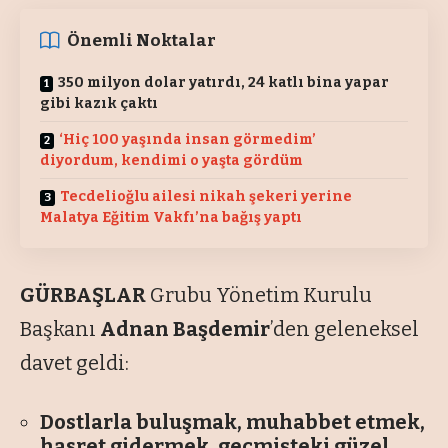
Önemli Noktalar
350 milyon dolar yatırdı, 24 katlı bina yapar
gibi kazık çaktı
‘Hiç 100 yaşında insan görmedim’
diyordum, kendimi o yaşta gördüm
Tecdelioğlu ailesi nikah şekeri yerine
Malatya Eğitim Vakfı’na bağış yaptı
GÜRBAŞLAR
Grubu Yönetim Kurulu
Başkanı
Adnan Başdemir
’den geleneksel
davet geldi:
Dostlarla buluşmak, muhabbet etmek,
hasret gidermek, geçmişteki güzel