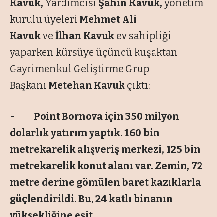
Kavuk,
Yardımcısı
Şahin Kavuk,
yönetim
kurulu üyeleri
Mehmet Ali
Kavuk
ve
İlhan Kavuk
ev sahipliği
yaparken kürsüye üçüncü kuşaktan
Gayrimenkul Geliştirme Grup
Başkanı
Metehan Kavuk
çıktı:
-
Point Bornova için 350 milyon
dolarlık yatırım yaptık. 160 bin
metrekarelik alışveriş merkezi, 125 bin
metrekarelik konut alanı var. Zemin, 72
metre derine gömülen baret kazıklarla
güçlendirildi. Bu, 24 kat
l
ı binanın
yüksekliğine eşit.