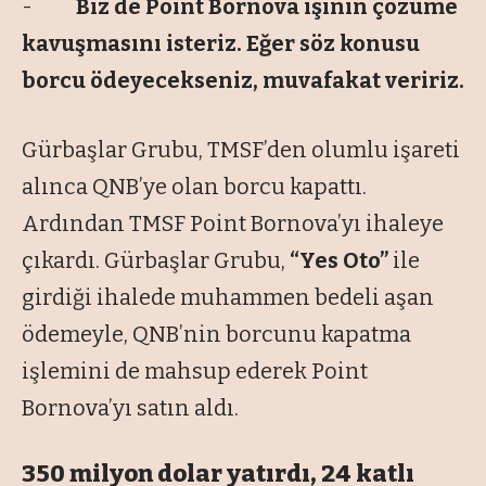
-
Biz de Point Bornova işinin çözüme
kavuşmasını isteriz. Eğer söz konusu
borcu ödeyecekseniz, muvafakat veririz.
Gürbaşlar Grubu, TMSF’den olumlu işareti
alınca QNB’ye olan borcu kapattı.
Ardından TMSF Point Bornova’yı ihaleye
çıkardı. Gürbaşlar Grubu,
“Yes Oto”
ile
girdiği ihalede muhammen bedeli aşan
ödemeyle, QNB’nin borcunu kapatma
işlemini de mahsup ederek Point
Bornova’yı satın aldı.
350 milyon dolar yatırdı, 24 katlı