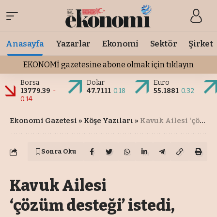
Anasayfa
Yazarlar
Ekonomi
Sektör
Şirket
EKONOMİ gazetesine abone olmak için tıklayın
Borsa
Dolar
Euro
13779.39
-
47.7111
0.18
55.1881
0.32
0.14
Ekonomi Gazetesi
»
Köşe Yazıları
»
Kavuk Ailesi ‘çözüm desteği’ istedi, Point Bornova’yı ‘Yes’le aldı
Sonra Oku
Kavuk Ailesi
‘çözüm desteği’ istedi,