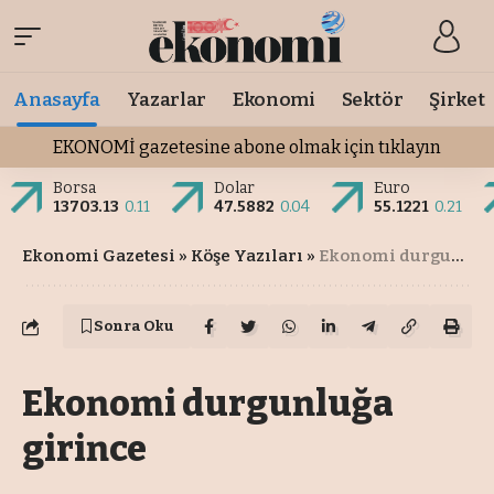
Anasayfa
Yazarlar
Ekonomi
Sektör
Şirket
EKONOMİ gazetesine abone olmak için tıklayın
Borsa
Dolar
Euro
13703.13
0.11
47.5882
0.04
55.1221
0.21
Ekonomi Gazetesi
»
Köşe Yazıları
»
Ekonomi durgunluğa girince
Sonra Oku
Ekonomi durgunluğa
girince