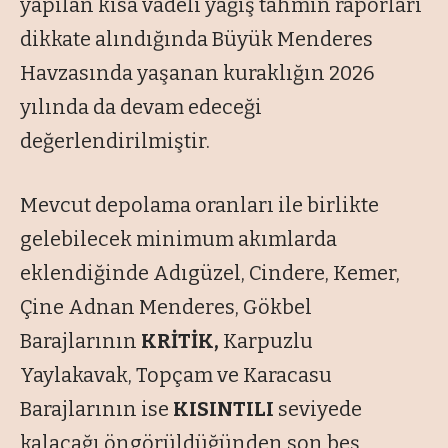
yapılan kısa vadeli yağış tahmin raporları
dikkate alındığında Büyük Menderes
Havzasında yaşanan kuraklığın 2026
yılında da devam edeceği
değerlendirilmiştir.
Mevcut depolama oranları ile birlikte
gelebilecek minimum akımlarda
eklendiğinde Adıgüzel, Cindere, Kemer,
Çine Adnan Menderes, Gökbel
Barajlarının
KRİTİK,
Karpuzlu
Yaylakavak, Topçam ve Karacasu
Barajlarının ise
KISINTILI
seviyede
kalacağı öngörüldüğünden son beş