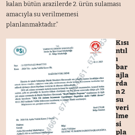
kalan bütün arazilerde 2. ürün sulaması
amacıyla su verilmemesi
planlanmaktadır.”
Kısı
ntıl
ı
bar
ajla
rda
n 2
su
veri
lme
si
pla