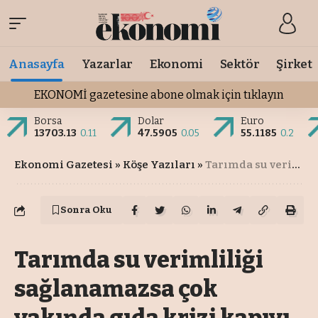
Anasayfa
Yazarlar
Ekonomi
Sektör
Şirket
EKONOMİ gazetesine abone olmak için tıklayın
Borsa
Dolar
Euro
13703.13
0.11
47.5905
0.05
55.1185
0.2
Ekonomi Gazetesi
»
Köşe Yazıları
»
Tarımda su verimliliği sağlanamazsa çok yakında gıda krizi kapıyı çalacak
Sonra Oku
Tarımda su verimliliği
sağlanamazsa çok