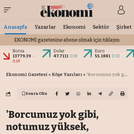
Anasayfa
Yazarlar
Ekonomi
Sektör
Şirket
EKONOMİ gazetesine abone olmak için tıklayın
Borsa
Dolar
Euro
13779.39
-
47.7111
0.18
55.1881
0.32
0.14
Ekonomi Gazetesi
»
Köşe Yazıları
»
'Borcumuz yok gibi, notumuz yüksek, Diyarbakır’a raylı sistem için önümüzü açın'
Sonra Oku
'Borcumuz yok gibi,
notumuz yüksek,