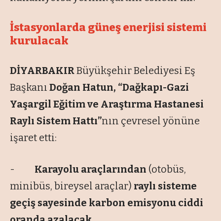
İstasyonlarda güneş enerjisi sistemi
kurulacak
DİYARBAKIR
Büyükşehir Belediyesi Eş
Başkanı
Doğan Hatun, “Dağkapı-Gazi
Yaşargil Eğitim ve Araştırma Hastanesi
Raylı Sistem Hattı”
nın çevresel yönüne
işaret etti:
-
Karayolu araçlarından
(otobüs,
minibüs, bireysel araçlar)
raylı sisteme
geçi
ş
sayesinde karbon emisyonu ciddi
oranda azalacak.