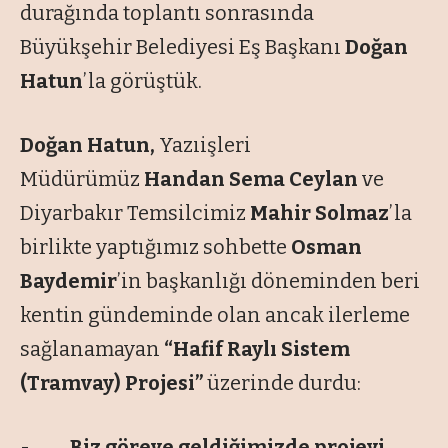
durağında toplantı sonrasında
Büyükşehir Belediyesi Eş Başkanı
Doğan
Hatun
’la görüştük.
Doğan Hatun,
Yazıişleri
Müdürümüz
Handan Sema Ceylan
ve
Diyarbakır Temsilcimiz
Mahir Solmaz
’la
birlikte yaptığımız sohbette
Osman
Baydemir
’in başkanlığı döneminden beri
kentin gündeminde olan ancak ilerleme
sağlanamayan
“Hafif Raylı Sistem
(Tramvay) Projesi”
üzerinde durdu:
-
Biz göreve geldiğimizde projeyi