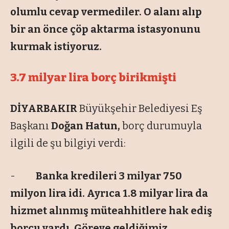
olumlu cevap vermediler. O alanı alıp
bir an önce çöp aktarma istasyonunu
kurmak istiyoruz.
3.7 milyar lira borç birikmişti
DİYARBAKIR
Büyükşehir Belediyesi Eş
Başkanı
Doğan Hatun,
borç durumuyla
ilgili de şu bilgiyi verdi:
-
Banka kredileri 3 milyar 750
milyon lira idi. Ayrıca 1.8 milyar lira da
hizmet alınmış müteahhitlere hak ediş
borcu vardı. Göreve geldiğimiz