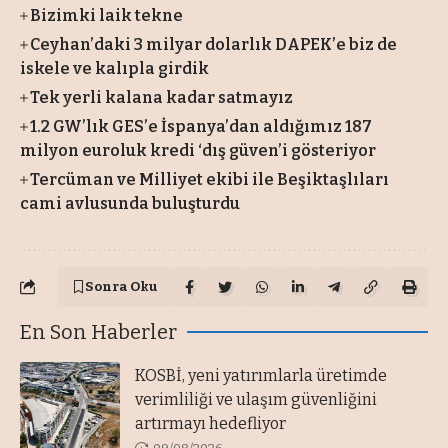
Bizimki laik tekne
Ceyhan’daki 3 milyar dolarlık DAPEK’e biz de
iskele ve kalıpla girdik
Tek yerli kalana kadar satmayız
1.2 GW’lık GES’e İspanya’dan aldığımız 187
milyon euroluk kredi ‘dış güven’i gösteriyor
Tercüman ve Milliyet ekibi ile Beşiktaşlıları
cami avlusunda buluşturdu
Sonra Oku
En Son Haberler
KOSBİ, yeni yatırımlarla üretimde
verimliliği ve ulaşım güvenliğini
artırmayı hedefliyor