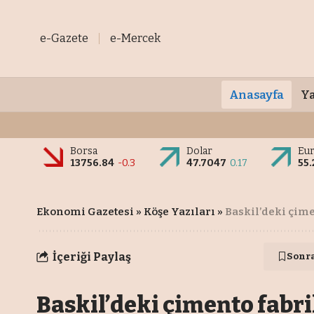
e-Gazete
e-Mercek
Anasayfa
Ya
Borsa
Dolar
Eu
13756.84
-0.3
47.7047
0.17
55.
Ekonomi Gazetesi
»
Köşe Yazıları
»
Baskil’deki çimen
İçeriği Paylaş
Sonr
Baskil’deki çimento fabri