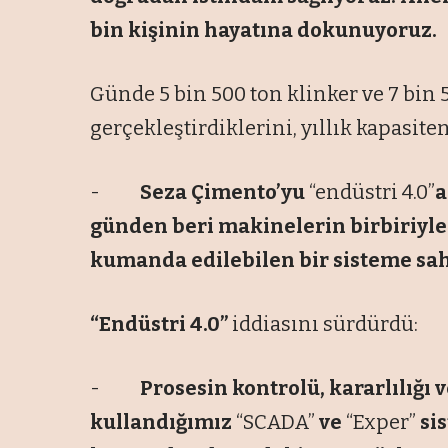
bin kişinin hayatına dokunuyoruz.
Günde 5 bin 500 ton klinker ve 7 bin
gerçekleştirdiklerini, yıllık kapasite
-
Seza Çimento’yu
“endüstri 4.0”
a
günden beri makinelerin birbiriyle 
kumanda edilebilen bir sisteme sah
“Endüstri 4.0”
iddiasını sürdürdü:
-
Prosesin kontrolü, kararlılığı
kullandığımız
“SCADA”
ve
“Exper”
si