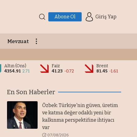
Abone Ol
Giriş Yap
Mevzuat
Altın (Ons)
Faiz
Brent
4354.91
2.71
41.23
-0.72
81.45
-1.61
En Son Haberler
Özbek: Türkiye'nin güven, üretim
ve katma değer odaklı yeni bir
kalkınma perspektifine ihtiyacı
var
07/08/2026