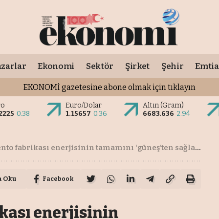
zarlar
Ekonomi
Sektör
Şirket
Şehir
Emtia
EKONOMİ gazetesine abone olmak için tıklayın
ro
Euro/Dolar
Altın (Gram)
2225
0.38
1.15657
0.36
6683.636
2.94
to fabrikası enerjisinin tamamını ‘güneş’ten sağlayacak
a Oku
Facebook
kası enerjisinin