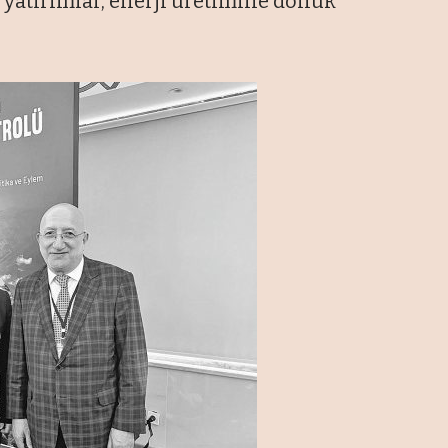
ğı yatırımlar, enerji üretimine dönük