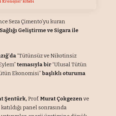
 Kronojisi’ kitabı
l önce Seza Çimento’yu kuran
Sağlığı Geliştirme ve Sigara ile
azığ’da
“Tütünsüz ve Nikotinsiz
e Eylem”
temasıyla bir
“Ulusal Tütün
ütün Ekonomisi”
başlıklı oturuma
t Şentürk,
Prof.
Murat Çokgezen
ve
 katıldığı panel sonrasında