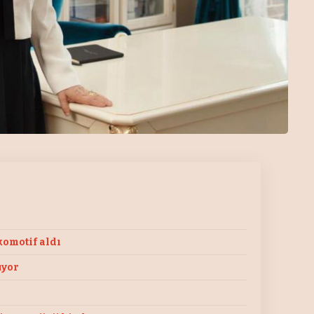
komotif aldı
uyor