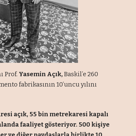
ı Prof.
Yasemin Açık,
Baskil’e 260
mento fabrikasının 10’uncu yılını
esi açık, 55 bin metrekaresi kapalı
anda faaliyet gösteriyor. 500 kişiye
r ve diğer paydaşlarla birlikte 10