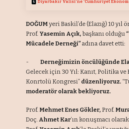
Diyarbakır Valisi’ne ‘Cumhuriyet Ekonomi
DOĞUM
yeri Baskil’de (Elazığ) 10 yı
Prof.
Yasemin Açık,
başkanı olduğu
“
Mücadele Derneği”
adına davet etti:
-
Derneğimizin öncülüğünde El
Gelecek için 30 Yıl: Kanıt, Politika v
Konrtolü Kongresi”
düzenliyoruz.
“T
moderatör olarak bekliyoruz.
Prof.
Mehmet Enes Gökler,
Prof.
Mura
Doç.
Ahmet Kar
’ın konuşmacı olarak