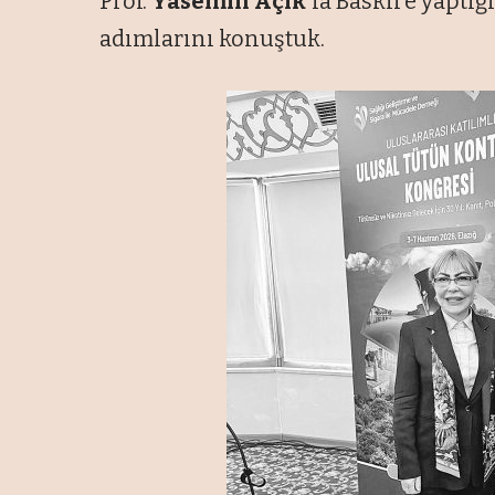
Prof.
Yasemin Açık
’la Baskil’e yaptı
adımlarını konuştuk.