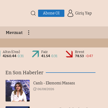
Abone Ol
Giriş Yap
Mevzuat
Altın (Ons)
Faiz
Brent
4260.44
0.31
41.54
0.31
78.53
-0.47
En Son Haberler
Canlı - Ekonomi Masası
06/08/2026