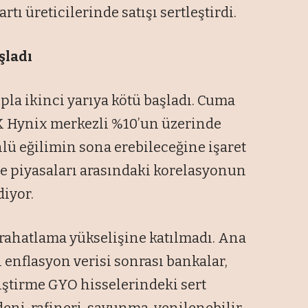
rtı üreticilerinde satışı sertleştirdi.
şladı
ıpla ikinci yarıya kötü başladı. Cuma
 Hynix merkezli %10’un üzerinde
önlü eğilimin sona erebileceğine işaret
re piyasaları arasındaki korelasyonun
diyor.
 rahatlama yükselişine katılmadı. Ana
 enflasyon verisi sonrası bankalar,
iştirme GYO hisselerindeki sert