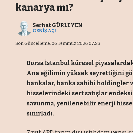
kanarya mı?
Serhat GÜRLEYEN
GENİŞ AÇI
Son Güncelleme: 06 Temmuz 2026 07:23
Borsa İstanbul küresel piyasalarda
Ana eğilimin yüksek seyrettiğini gö
bankalar, banka sahibi holdingler 
hisselerindeki sert satışlar endeksi 
savunma, yenilenebilir enerji hisse
sınırladı.
Zayıf ABD tarım dışı istihdam verisi 