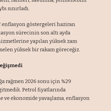
deni, rafineri, savunma, yenilenebilir
ybı sınırladı.
C enflasyon göstergeleri haziran
flasyon sürecinin son altı ayda
k hizmetlerine yapılan yüksek zam
elen yüksek bir rakam göreceğiz.
eğişmedi
lığa rağmen 2026 sonu için %29
itmedik. Petrol fiyatlarında
e ve ekonomide yavaşlama, enflasyon
.