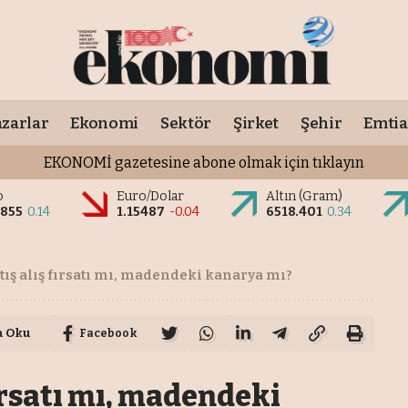
zarlar
Ekonomi
Sektör
Şirket
Şehir
Emtia
EKONOMİ gazetesine abone olmak için tıklayın
o
Euro/Dolar
Altın (Gram)
0855
0.14
1.15487
-0.04
6518.401
0.34
ış alış fırsatı mı, madendeki kanarya mı?
a Oku
Facebook
ırsatı mı, madendeki