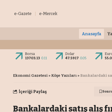
e-Gazete
e-Mercek
Anasayfa
Ya
Borsa
Dolar
Eur
13703.13
0.11
47.5917
0.05
55.
Ekonomi Gazetesi
»
Köşe Yazıları
»
Bankalardaki sat
İçeriği Paylaş
Sonr
Bankalardaki satış alış f