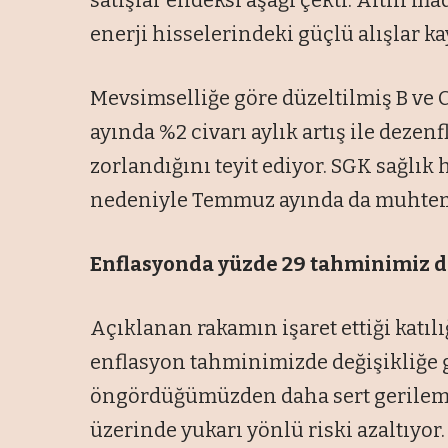
satışlar endeksi aşağı çekti. Altın ma
enerji hisselerindeki güçlü alışlar ka
Mevsimselliğe göre düzeltilmiş B ve 
ayında %2 civarı aylık artış ile dezen
zorlandığını teyit ediyor. SGK sağlı
nedeniyle Temmuz ayında da muhtem
Enflasyonda yüzde 29
tahminimiz d
Açıklanan rakamın işaret ettiği katı
enflasyon tahminimizde değişikliğe g
öngördüğümüzden daha sert gerilem
üzerinde yukarı yönlü riski azaltıyor