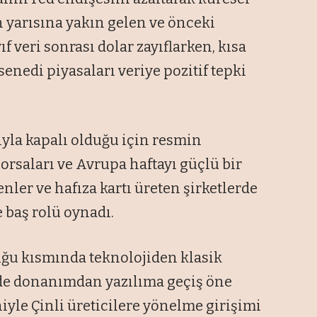
n yarısına yakın gelen ve önceki
ıf veri sonrası dolar zayıflarken, kısa
senedi piyasaları veriye pozitif tepki
ıyla kapalı olduğu için resmin
saları ve Avrupa haftayı güçlü bir
kenler ve hafıza kartı üreten şirketlerde
e baş rolü oynadı.
uğu kısmında teknolojiden klasik
inde donanımdan yazılıma geçiş öne
niyle Çinli üreticilere yönelme girişimi