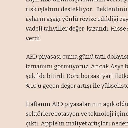
risk iştahını destekliyor. Beklentini
ayların aşağı yönlü revize edildiği zay
vadeli tahviller değer kazandı. Hisse 
verdi.
ABD piyasası cuma günü tatil dolayıs
tamamını görmüyoruz. Ancak Asya bor
şekilde bitirdi. Kore borsası yarı ilet
%10’u geçen değer artışı ile yükselişt
Haftanın ABD piyasalarının açık old
sektörlere rotasyon ve teknoloji iç
çıktı. Apple’ın maliyet artışları nede