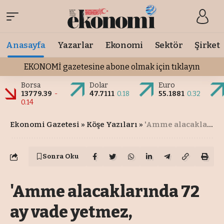
Anasayfa
Yazarlar
Ekonomi
Sektör
Şirket
EKONOMİ gazetesine abone olmak için tıklayın
Borsa
Dolar
Euro
13779.39
-
47.7111
0.18
55.1881
0.32
0.14
Ekonomi Gazetesi
»
Köşe Yazıları
»
'Amme alacaklarında 72 ay vade yetmez, yapılandırma gerekiyor'
Sonra Oku
'Amme alacaklarında 72
ay vade yetmez,