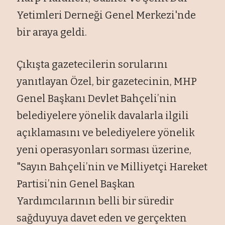
Yetimleri Derneği Genel Merkezi'nde
bir araya geldi.
Ç
ıkışta gazetecilerin sorularını
yanıtlayan
Özel, bir gazetecinin, MHP
Genel Ba
şkanı Devlet Bah
çeli’nin
belediyelere yönelik davalarla ilgili
aç
ıklamasını ve belediyelere y
önelik
yeni operasyonlar
ı sorması
üzerine,
"Say
ın Bah
çeli’nin ve Milliyetçi Hareket
Partisi’nin Genel Ba
şkan
Yardımcılarının belli bir s
üredir
sa
ğduyuya davet eden ve ger
çekten