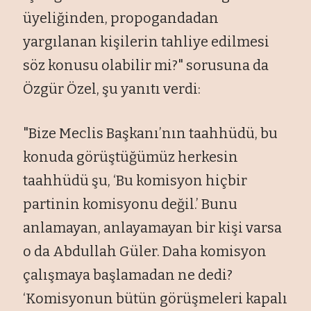
üyeli
ğinden, propogandadan
yargılanan kişilerin tahliye edilmesi
s
öz konusu olabilir mi?" sorusuna da
Özgür Özel,
şu yanıtı verdi:
"Bize Meclis Başkanı’nın taahh
üdü, bu
konuda görü
şt
ü
ğ
ümüz herkesin
taahhüdü
şu, ‘Bu komisyon hi
çbir
partinin komisyonu de
ğil.’ Bunu
anlamayan, anlayamayan bir kişi varsa
o da Abdullah G
üler. Daha komisyon
çal
ışmaya başlamadan ne dedi?
‘Komisyonun b
ütün görü
şmeleri kapalı