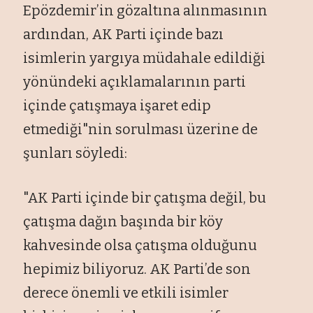
Epözdemir’in gözalt
ına alınmasının
ardından, AK Parti i
çinde baz
ı
isimlerin yargıya m
üdahale edildi
ği
y
önündeki aç
ıklamalarının parti
i
çinde çat
ışmaya işaret edip
etmediği"nin sorulması
üzerine de
şunları s
öyledi:
"AK Parti içinde bir çat
ışma değil, bu
çat
ışma dağın başında bir k
öy
kahvesinde olsa çat
ışma olduğunu
hepimiz biliyoruz. AK Parti’de son
derece
önemli ve etkili isimler