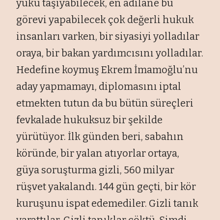
y
ükü ta
şıyabilecek, en adilane bu
g
örevi yapabilecek çok de
ğerli hukuk
insanları varken, bir siyasiyi yolladılar
oraya, bir bakan yardımcısını yolladılar.
Hedefine koymuş Ekrem İmamoğlu’nu
aday yapmamayı, diplomasını iptal
etmekten tutun da bu b
ütün süreçleri
fevkalade hukuksuz bir
şekilde
y
ürütüyor.
İlk g
ünden beri, sabah
ın
k
öründe, bir yalan at
ıyorlar ortaya,
g
üya soru
şturma gizli, 560 milyar
r
ü
şvet yakalandı. 144 g
ün geçti, bir kör
kuru
şunu ispat edemediler. Gizli tanık
yarattılar. Gizli tanıklar
çöktü.
Şimdi