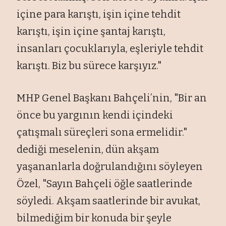
i
çine para kar
ıştı, işin i
çine tehdit
kar
ıştı, işin i
çine
şantaj karıştı,
insanları
çocuklar
ıyla, eşleriyle tehdit
karıştı. Biz bu s
ürece kar
şıyız."
MHP Genel Başkanı Bah
çeli’nin, "Bir an
önce bu yarg
ının kendi i
çindeki
çat
ışmalı s
üreçleri sona ermelidir."
dedi
ği meselenin, d
ün ak
şam
yaşananlarla doğrulandığını s
öyleyen
Özel, "Say
ın Bah
çeli ö
ğle saatlerinde
s
öyledi. Ak
şam saatlerinde bir avukat,
bilmediğim bir konuda bir şeyle