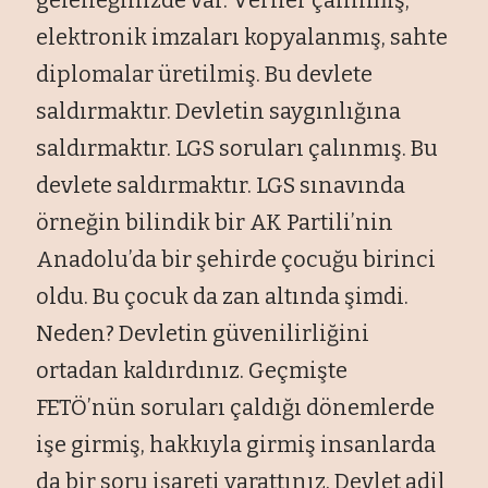
elektronik imzaları kopyalanmış, sahte
diplomalar
üretilmi
ş. Bu devlete
saldırmaktır. Devletin saygınlığına
saldırmaktır. LGS soruları
çal
ınmış. Bu
devlete saldırmaktır. LGS sınavında
örne
ğin bilindik bir AK Partili’nin
Anadolu’da bir şehirde
çocu
ğu birinci
oldu. Bu
çocuk da zan alt
ında şimdi.
Neden? Devletin g
üvenilirli
ğini
ortadan kaldırdınız. Ge
çmi
şte
FET
Ö’nün sorular
ı
çald
ığı d
önemlerde
i
şe girmiş, hakkıyla girmiş insanlarda
da bir soru işareti yarattınız. Devlet adil