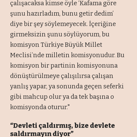
çal
ışacaksa kimse
öyle ‘Kafama göre
şunu hazırladım, bunu getir dedim’
diye bir şey s
öylemeyecek.
İ
çeri
ğine
girmeksizin şunu s
öylüyorum, bu
komisyon Türkiye Büyük Millet
Meclisi’nde milletin komisyonudur. Bu
komisyon bir partinin komisyonuna
dönü
şt
ürülmeye çal
ışılırsa
çal
ışan
yanlış yapar, ya sonunda ge
çen seferki
gibi mahcup olur ya da tek ba
şına o
komisyonda oturur."
“Devleti
çald
ırmış, bize devlete
saldırmayın diyor”