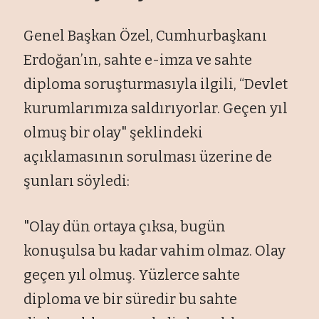
Genel Başkan
Özel, Cumhurba
şkanı
Erdoğan’ın, sahte e-imza ve sahte
diploma soruşturmasıyla ilgili, “Devlet
kurumlarımıza saldırıyorlar. Ge
çen y
ıl
olmuş bir olay" şeklindeki
a
ç
ıklamasının sorulması
üzerine de
şunları s
öyledi:
"Olay dün ortaya ç
ıksa, bug
ün
konu
şulsa bu kadar vahim olmaz. Olay
ge
çen y
ıl olmuş. Y
üzlerce sahte
diploma ve bir süredir bu sahte