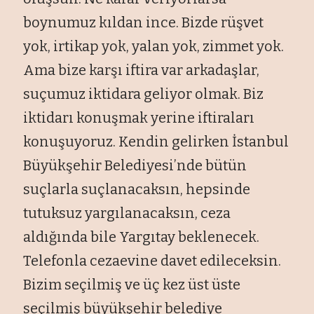
boynumuz kıldan ince. Bizde r
ü
şvet
yok, irtikap yok, yalan yok, zimmet yok.
Ama bize karşı iftira var arkadaşlar,
su
çumuz iktidara geliyor olmak. Biz
iktidar
ı konuşmak yerine iftiraları
konuşuyoruz. Kendin gelirken İstanbul
B
üyük
şehir Belediyesi’nde b
ütün
suçlarla suçlanacaks
ın, hepsinde
tutuksuz yargılanacaksın, ceza
aldığında bile Yargıtay beklenecek.
Telefonla cezaevine davet edileceksin.
Bizim se
çilmi
ş ve
üç kez üst üste
seçilmi
ş b
üyük
şehir belediye