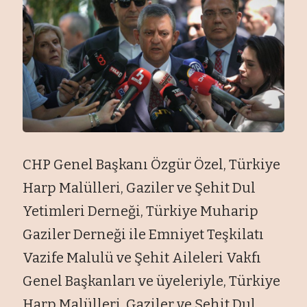
CHP Genel Başkanı
Özgür Özel, Türkiye
Harp Malülleri, Gaziler ve
Şehit Dul
Yetimleri Derneği, T
ürkiye Muharip
Gaziler Derne
ği ile Emniyet Teşkilatı
Vazife Malul
ü ve
Şehit Aileleri Vakfı
Genel Başkanları ve
üyeleriyle, Türkiye
Harp Malülleri, Gaziler ve
Şehit Dul