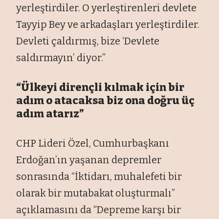
yerle
ştirdiler. O yerleştirenleri devlete
Tayyip Bey ve arkadaşları yerleştirdiler.
Devleti
çald
ırmış, bize ‘Devlete
saldırmayın’ diyor.”
“
Ülkeyi dirençli k
ılmak i
çin bir
ad
ım o atacaksa biz ona doğru
üç
ad
ım atarız”
CHP Lideri
Özel, Cumhurba
şkanı
Erdoğan’ın yaşanan depremler
sonrasında “İktidarı, muhalefeti bir
olarak bir mutabakat oluşturmalı”
a
ç
ıklamasını da “Depreme karşı bir