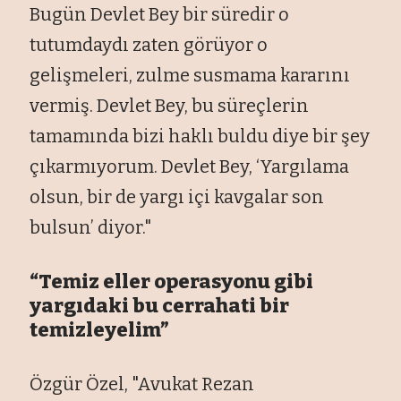
Bugün Devlet Bey bir süredir o
tutumdayd
ı zaten g
örüyor o
geli
şmeleri, zulme susmama kararını
vermiş. Devlet Bey, bu s
üreçlerin
tamam
ında bizi haklı buldu diye bir şey
ç
ıkarmıyorum. Devlet Bey, ‘Yargılama
olsun, bir de yargı i
çi kavgalar son
bulsun’ diyor."
“Temiz eller operasyonu gibi
yarg
ıdaki bu cerrahati bir
temizleyelim”
Özgür Özel, "Avukat Rezan