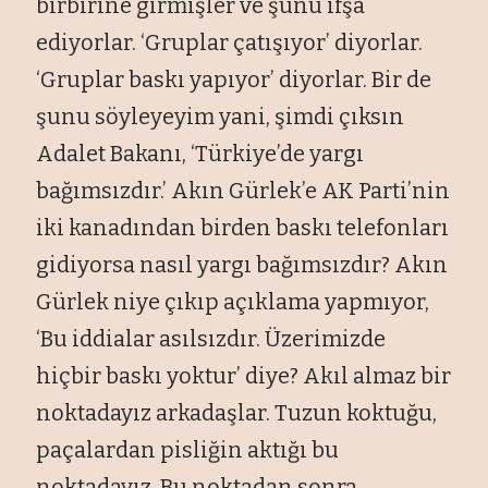
birbirine girmi
şler ve şunu ifşa
ediyorlar. ‘Gruplar
çat
ışıyor’ diyorlar.
‘Gruplar baskı yapıyor’ diyorlar. Bir de
şunu s
öyleyeyim yani,
şimdi
ç
ıksın
Adalet Bakanı, ‘T
ürkiye’de yarg
ı
bağımsızdır.’ Akın G
ürlek’e AK Parti’nin
iki kanad
ından birden baskı telefonları
gidiyorsa nasıl yargı bağımsızdır? Akın
G
ürlek niye ç
ıkıp a
ç
ıklama yapmıyor,
‘Bu iddialar asılsızdır.
Üzerimizde
hiçbir bask
ı yoktur’ diye? Akıl almaz bir
noktadayız arkadaşlar. Tuzun koktuğu,
pa
çalardan pisli
ğin aktığı bu
noktadayız. Bu noktadan sonra