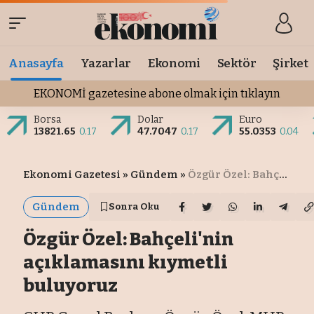
Anasayfa
Yazarlar
Ekonomi
Sektör
Şirket
EKONOMİ gazetesine abone olmak için tıklayın
Borsa
Dolar
Euro
13821.65
0.17
47.7047
0.17
55.0353
0.04
Ekonomi Gazetesi
»
Gündem
»
Özgür Özel: Bahçeli'nin açıklamasını kıymetli buluyoruz
Gündem
Sonra Oku
Özgür Özel: Bahçeli'nin
açıklamasını kıymetli
buluyoruz