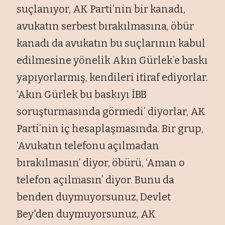
su
çlan
ıyor, AK Parti’nin bir kanadı,
avukatın serbest bırakılmasına,
öbür
kanad
ı da avukatın bu su
çlar
ının kabul
edilmesine y
önelik Ak
ın G
ürlek’e bask
ı
yapıyorlarmış, kendileri itiraf ediyorlar.
‘Akın G
ürlek bu bask
ıyı İBB
soruşturmasında g
örmedi’ diyorlar, AK
Parti’nin iç hesapla
şmasında. Bir grup,
‘Avukatın telefonu a
ç
ılmadan
bırakılmasın’ diyor,
öbürü, ‘Aman o
telefon aç
ılmasın’ diyor. Bunu da
benden duymuyorsunuz, Devlet
Bey'den duymuyorsunuz, AK