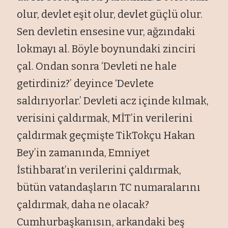
olur, devlet eşit olur, devlet g
üçlü olur.
Sen devletin ensesine vur, a
ğzındaki
lokmayı al. B
öyle boynundaki zinciri
çal. Ondan sonra ‘Devleti ne hale
getirdiniz?’ deyince ‘Devlete
sald
ırıyorlar.’ Devleti acz i
çinde k
ılmak,
verisini
çald
ırmak, MİT’in verilerini
çald
ırmak ge
çmi
şte TikTok
çu Hakan
Bey’in zaman
ında, Emniyet
İstihbarat’ın verilerini
çald
ırmak,
b
ütün vatanda
şların TC numaralarını
çald
ırmak, daha ne olacak?
Cumhurbaşkanısın, arkandaki beş