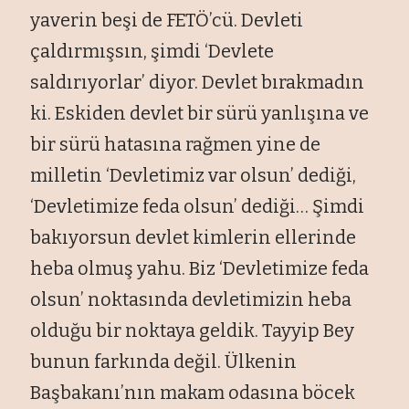
yaverin beşi de FET
Ö’cü. Devleti
çald
ırmışsın, şimdi ‘Devlete
saldırıyorlar’ diyor. Devlet bırakmadın
ki. Eskiden devlet bir s
ürü yanl
ışına ve
bir s
ürü hatas
ına rağmen yine de
milletin ‘Devletimiz var olsun’ dediği,
‘Devletimize feda olsun’ dediği… Şimdi
bakıyorsun devlet kimlerin ellerinde
heba olmuş yahu. Biz ‘Devletimize feda
olsun’ noktasında devletimizin heba
olduğu bir noktaya geldik. Tayyip Bey
bunun farkında değil.
Ülkenin
Ba
şbakanı’nın makam odasına b
öcek