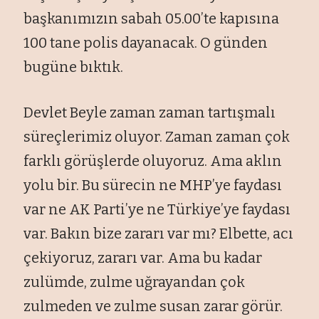
başkanımızın sabah 05.00’te kapısına
100 tane polis dayanacak. O g
ünden
bugüne b
ıktık.
Devlet Beyle zaman zaman tartışmalı
s
üreçlerimiz oluyor. Zaman zaman çok
farkl
ı g
örü
şlerde oluyoruz. Ama aklın
yolu bir. Bu s
ürecin ne MHP’ye faydas
ı
var ne AK Parti’ye ne T
ürkiye’ye faydas
ı
var. Bakın bize zararı var mı? Elbette, acı
çekiyoruz, zarar
ı var. Ama bu kadar
zul
ümde, zulme u
ğrayandan
çok
zulmeden ve zulme susan zarar görür.