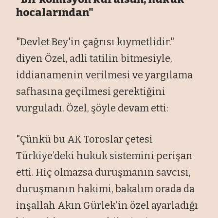
hocalarından"
"Devlet Bey'in
ça
ğrısı kıymetlidir."
diyen
Özel, adli tatilin bitmesiyle,
iddianamenin verilmesi ve yarg
ılama
safhasına ge
çilmesi gerekti
ğini
vurguladı.
Özel,
ş
öyle devam etti:
"Çünkü bu AK Toroslar çetesi
Türkiye’deki hukuk sistemini peri
şan
etti. Hi
ç olmazsa duru
şmanın savcısı,
duruşmanın hakimi, bakalım orada da
inşallah Akın G
ürlek’in özel ayarlad
ığı