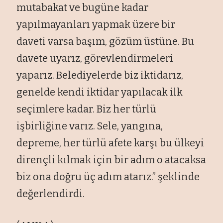
mutabakat ve bug
üne kadar
yap
ılmayanları yapmak
üzere bir
daveti varsa ba
şım, g
özüm üstüne. Bu
davete uyar
ız, g
örevlendirmeleri
yapar
ız. Belediyelerde biz iktidarız,
genelde kendi iktidar yapılacak ilk
se
çimlere kadar. Biz her türlü
i
şbirliğine varız. Sele, yangına,
depreme, her t
ürlü afete kar
şı bu
ülkeyi
dirençli k
ılmak i
çin bir ad
ım o atacaksa
biz ona doğru
üç ad
ım atarız.” şeklinde
değerlendirdi.