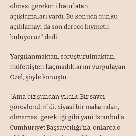
olmas
ı gerekeni hatırlatan
a
ç
ıklamaları vardı. Bu konuda d
ünkü
aç
ıklamayı da son derece kıymetli
buluyoruz." dedi.
Yargılanmaktan, soruşturulmaktan,
m
üfetti
şten ka
çmad
ıklarını vurgulayan
Özel,
ş
öyle konu
ştu:
"Ama biz şundan yıldık. Bir savcı
g
örevlendirildi. Siyasi bir makamdan,
olmamas
ı gerektiği gibi yani İstanbul’a
Cumhuriyet Başsavcılığı'na, onlarca o