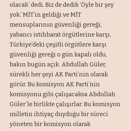
olacak’ dedi. Biz de dedik ‘
Öyle bir
şey
yok.’ MİT’in geldiği ve MİT
mensuplarının g
üvenli
ği gereği,
yabancı istihbarat
örgütlerine kar
şı,
T
ürkiye’deki çe
şitli
örgütlere kar
şı
g
üvenli
ği gereği o g
ün kapal
ı oldu,
bakın bug
ün aç
ık. Abdullah G
üler,
sürekli her
şeyi AK Parti’nin olarak
g
örür. Bu komisyon AK Parti’nin
komisyonu gibi çal
ışacaksa Abdullah
G
üler’le birlikte çal
ışırlar. Bu komisyon
milletin ihtiya
ç duydu
ğu bir s
üreci
yöneten bir komisyon olarak