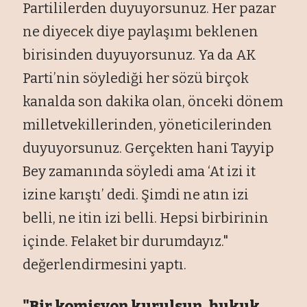
Partililerden duyuyorsunuz. Her pazar
ne diyecek diye paylaşımı beklenen
birisinden duyuyorsunuz. Ya da AK
Parti’nin s
öyledi
ği her s
özü birçok
kanalda son dakika olan, önceki dönem
milletvekillerinden, yöneticilerinden
duyuyorsunuz. Gerçekten hani Tayyip
Bey zaman
ında s
öyledi ama ‘At izi it
izine kar
ıştı’ dedi. Şimdi ne atın izi
belli, ne itin izi belli. Hepsi birbirinin
i
çinde. Felaket bir durumday
ız."
değerlendirmesini yaptı.
"Bir komisyon kurulsun, hukuk