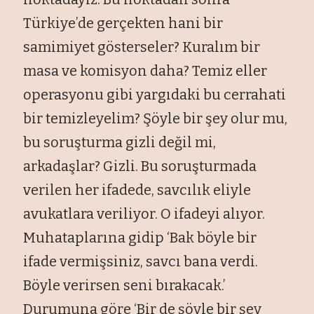
T
ürkiye’de gerçekten hani bir
samimiyet gösterseler? Kural
ım bir
masa ve komisyon daha? Temiz eller
operasyonu gibi yargıdaki bu cerrahati
bir temizleyelim? Ş
öyle bir
şey olur mu,
bu soruşturma gizli değil mi,
arkadaşlar? Gizli. Bu soruşturmada
verilen her ifadede, savcılık eliyle
avukatlara veriliyor. O ifadeyi alıyor.
Muhataplarına gidip ‘Bak b
öyle bir
ifade vermi
şsiniz, savcı bana verdi.
B
öyle verirsen seni b
ırakacak.’
Durumuna g
öre ‘Bir de
ş
öyle bir
şey