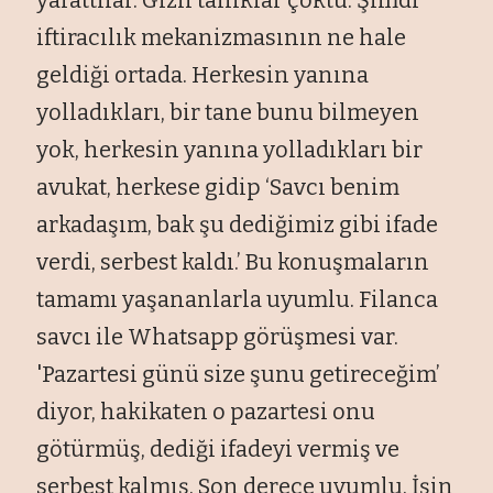
iftiracılık mekanizmasının ne hale
geldiği ortada. Herkesin yanına
yolladıkları, bir tane bunu bilmeyen
yok, herkesin yanına yolladıkları bir
avukat, herkese gidip ‘Savcı benim
arkadaşım, bak şu dediğimiz gibi ifade
verdi, serbest kaldı.’ Bu konuşmaların
tamamı yaşananlarla uyumlu. Filanca
savcı ile Whatsapp g
örü
şmesi var.
'Pazartesi g
ünü size
şunu getireceğim’
diyor, hakikaten o pazartesi onu
g
ötürmü
ş, dediği ifadeyi vermiş ve
serbest kalmış. Son derece uyumlu. İşin