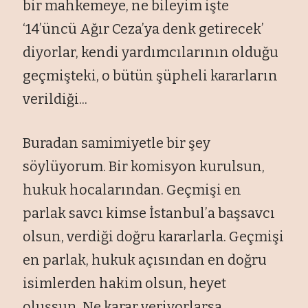
bir mahkemeye, ne bileyim işte
‘14’
üncü A
ğır Ceza’ya denk getirecek’
diyorlar, kendi yardımcılarının olduğu
ge
çmi
şteki, o b
ütün
ş
üpheli kararlar
ın
verildiği...
Buradan samimiyetle bir şey
s
öylüyorum. Bir komisyon kurulsun,
hukuk hocalar
ından. Ge
çmi
şi en
parlak savcı kimse İstanbul’a başsavcı
olsun, verdiği doğru kararlarla. Ge
çmi
şi
en parlak, hukuk a
ç
ısından en doğru
isimlerden hakim olsun, heyet
oluşsun. Ne karar veriyorlarsa