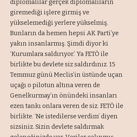
diplomal
ılar ger
çek diplomal
ıların
giremediği işlere girmiş ve
y
ükselemedi
ği yerlere y
ükselmi
ş.
Bunların da hemen hepsi AK Parti’ye
yakın insanlarmış. Şimdi diyor ki
‘Kurumlara saldırıyor.’ Ya FET
Ö ile
birlikte bu devlete siz sald
ırdınız. 15
Temmuz g
ünü Meclis’in üstünde uçan
uça
ğı o pilotun altına veren de
Genelkurmay’ın
önündeki insanlar
ı
ezen tankı onlara veren de siz. FET
Ö ile
birlikte. ‘Ne istedilerse verdim’ diyen
sizsiniz. Sizin devlete sald
ırmak
geleneğinizde var. Veriler
çal
ınmış,