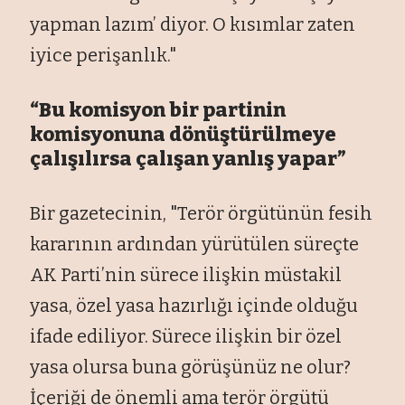
yapman lazım’ diyor. O kısımlar zaten
iyice perişanlık."
“Bu komisyon bir partinin
komisyonuna d
önü
şt
ürülmeye
çal
ışılırsa
çal
ışan yanlış yapar”
Bir gazetecinin, "Ter
ör örgütünün fesih
karar
ının ardından y
ürütülen süreçte
AK Parti’nin sürece ili
şkin m
üstakil
yasa, özel yasa haz
ırlığı i
çinde oldu
ğu
ifade ediliyor. S
ürece ili
şkin bir
özel
yasa olursa buna görü
ş
ünüz ne olur?
İ
çeri
ği de
önemli ama terör örgütü