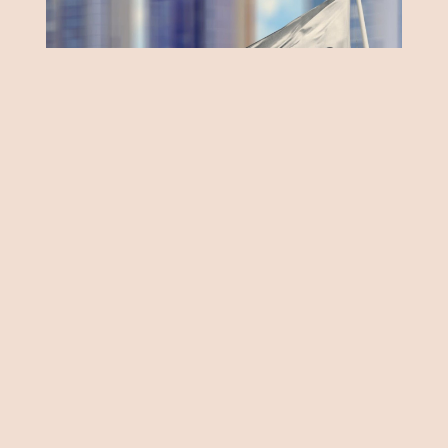
Önemli Noktalar
Almanya ve Arjantin küçülecek
Türkiye için 2023 büyüme tahmini
yüzde 3,6’dan yüzde 4,3'e yükseltildi
Hükümetler ne yapmalı?