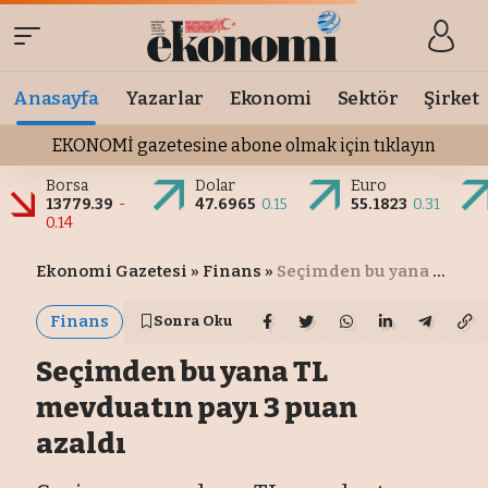
Anasayfa
Yazarlar
Ekonomi
Sektör
Şirket
EKONOMİ gazetesine abone olmak için tıklayın
Borsa
Dolar
Euro
13779.39
-
47.6965
0.15
55.1823
0.31
0.14
Ekonomi Gazetesi
»
Finans
»
Seçimden bu yana TL mevduatın payı 3 puan azaldı
Finans
Sonra Oku
Seçimden bu yana TL
mevduatın payı 3 puan
azaldı