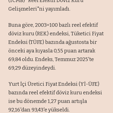
(TCMB) "Reel Efektif Döviz Kuru
Gelişmeleri"ni yayımladı.
Buna göre, 2003=100 bazlı reel efektif
döviz kuru (REK) endeksi, Tüketici Fiyat
Endeksi (TÜFE) bazında ağustosta bir
önceki aya kıyasla 0,55 puan artarak
69,84 oldu. Endeks, Temmuz 2025'te
69,29 düzeyindeydi.
Yurt İçi Üretici Fiyat Endeksi (Yİ-ÜFE)
bazında reel efektif döviz kuru endeksi
ise bu dönemde 1,27 puan artışla
92,16'dan 93,43'e yükseldi.