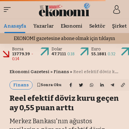
Anasayfa
Yazarlar
Ekonomi
Sektör
Şirket
EKONOMİ gazetesine abone olmak için tıklayın
Borsa
Dolar
Euro
13779.39
-
47.7111
0.18
55.1881
0.32
0.14
Ekonomi Gazetesi
»
Finans
»
Reel efektif döviz kuru geçen ay 0,55 puan arttı
Finans
Sonra Oku
Reel efektif döviz kuru geçen
ay 0,55 puan arttı
Merkez Bankası'nın ağustos