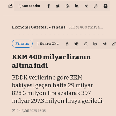
Sonra Oku
Ekonomi Gazetesi
»
Finans
»
KKM 400 milyar liranın altına indi
Finans
Sonra Oku
KKM 400 milyar liranın
altına indi
BDDK verilerine göre KKM
bakiyesi geçen hafta 29 milyar
828,6 milyon lira azalarak 397
milyar 297,3 milyon liraya geriledi.
04 Eylül 2025 16:35