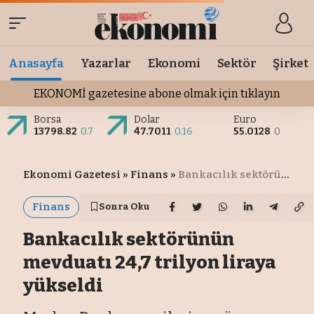
Anasayfa
Yazarlar
Ekonomi
Sektör
Şirket
EKONOMİ gazetesine abone olmak için tıklayın
Borsa
Dolar
Euro
13798.82
0.7
47.7011
0.16
55.0128
0
Ekonomi Gazetesi
»
Finans
»
Bankacılık sektörünün mevduatı 24,7 trilyon liraya yükseldi
Finans
Sonra Oku
Bankacılık sektörünün
mevduatı 24,7 trilyon liraya
yükseldi