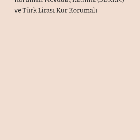
ve Türk Lirası Kur Korumalı
Mevduat/Katılma (TL KKM)
hesaplarının stok bakiyelerinin
haziran ayı sonuçlarını yayımladı.
Verilere göre, DDKKM toplam stok
bakiyesi haziranda 1,2 milyar dolar
azalarak 15,2 milyar dolardan 14
milyar dolara geriledi.
Gerçek kişi DDKKM stok bakiyesi 1
milyar dolar düşüşle 14,7 milyar
dolardan 13,7 milyar dolara, tüzel kişi