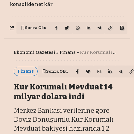
konsolide net kâr
Sonra Oku
Ekonomi Gazetesi
»
Finans
»
Kur Korumalı Mevduat 14 milyar dolara indi
Finans
Sonra Oku
Kur Korumalı Mevduat 14
milyar dolara indi
Merkez Bankası verilerine göre
Döviz Dönüşümlü Kur Korumalı
Mevduat bakiyesi haziranda 1,2