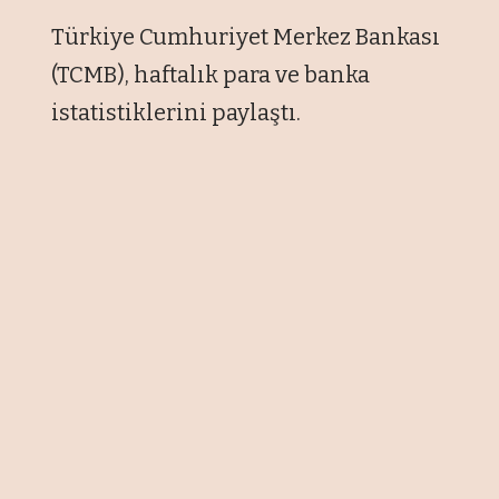
Türkiye Cumhuriyet Merkez Bankası
(TCMB), haftalık para ve banka
istatistiklerini paylaştı.
Buna göre bankacılık sektörünün
toplam mevduatı, 26 Haziran ile
biten haftada yüzde 1,07 ve 333
milyar 981 milyon 798 bin lira
artışla, 31 trilyon 300 milyar 172
milyon 879 bin liradan 31 trilyon 634
milyar 154 milyon 676 bin liraya
yükseldi.