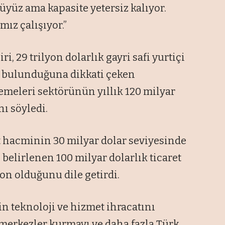
üyüz ama kapasite yetersiz kalıyor.
mız çalışıyor.”
i, 29 trilyon dolarlık gayri safi yurtiçi
r bulunduğuna dikkati çeken
zemeleri sektörünün yıllık 120 milyar
nı söyledi.
et hacminin 30 milyar dolar seviyesinde
 belirlenen 100 milyar dolarlık ticaret
yon olduğunu dile getirdi.
n teknoloji ve hizmet ihracatını
k merkezler kurmayı ve daha fazla Türk