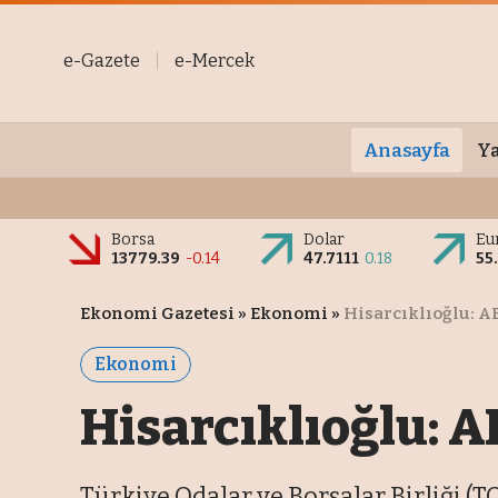
e-Gazete
e-Mercek
Anasayfa
Ya
Borsa
Dolar
Eu
13779.39
-0.14
47.7111
0.18
55
Ekonomi Gazetesi
»
Ekonomi
»
Hisarcıklıoğlu: AB
Ekonomi
Hisarcıklıoğlu: A
Türkiye Odalar ve Borsalar Birliği (TO