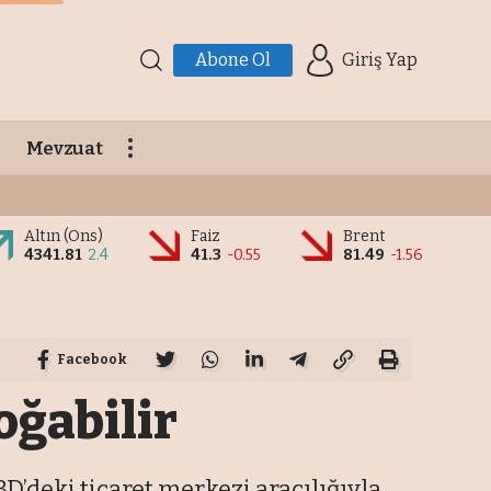
Abone Ol
Giriş Yap
Mevzuat
Altın (Ons)
Faiz
Brent
4341.81
2.4
41.3
-0.55
81.49
-1.56
Facebook
oğabilir
BD’deki ticaret merkezi aracılığıyla