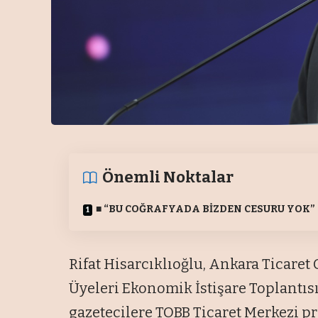
Önemli Noktalar
■
“BU CO
ĞRAFYADA B
İZDEN CESURU YOK
”
Rifat Hisarcıklıoğlu, Ankara Ticare
Üyeleri Ekonomik İstişare Toplantıs
gazetecilere TOBB Ticaret Merkezi pr