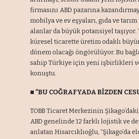
firmasını ABD pazarına kazandırmayı
mobilya ve ev eşyaları, gıda ve tarım
alanlar da büyük potansiyel taşıyo
küresel ticarette üretim odaklı büyü
dönem olacağı öngörülüyor. Bu bağl
sahip Türkiye için yeni işbirlikleri v
konuştu.
■
“BU CO
ĞRAFYADA B
İZDEN CES
TOBB Ticaret Merkezinin Şikago’dak
ABD genelinde 12 farklı lojistik ve 
anlatan Hisarcıklıoğlu, “Şikago’da el