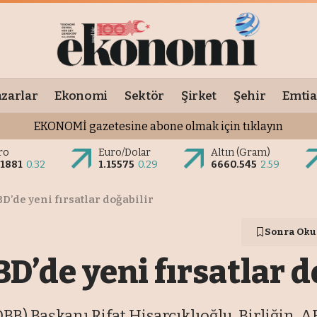
zarlar
Ekonomi
Sektör
Şirket
Şehir
Emtia
EKONOMİ gazetesine abone olmak için tıklayın
ro
Euro/Dolar
Altın (Gram)
.1881
0.32
1.15575
0.29
6660.545
2.59
D’de yeni fırsatlar doğabilir
Sonra Oku
BD’de yeni fırsatlar d
BB) Başkanı Rifat Hisarcıklıoğlu, Birliğin, A