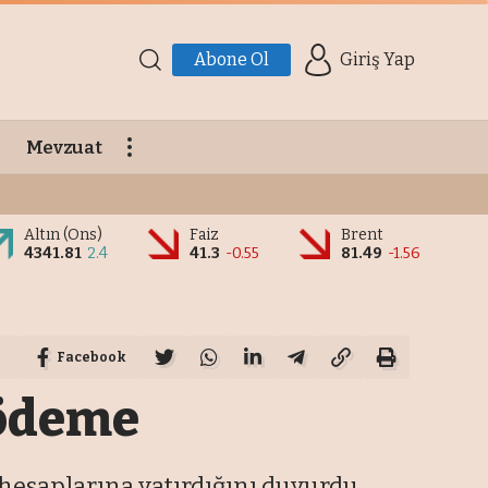
Abone Ol
Giriş Yap
Mevzuat
Altın (Ons)
Faiz
Brent
4341.81
2.4
41.3
-0.55
81.49
-1.56
Facebook
 ödeme
n hesaplarına yatırdığını duyurdu.