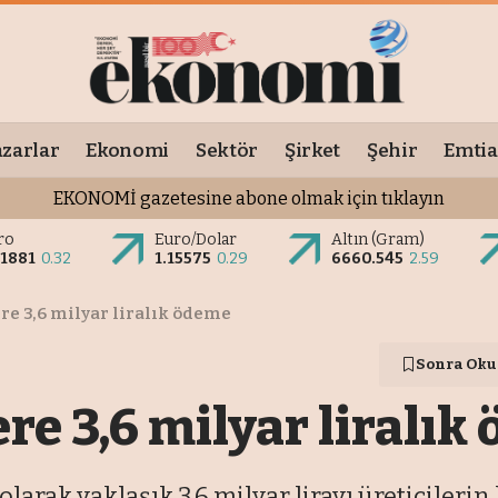
zarlar
Ekonomi
Sektör
Şirket
Şehir
Emtia
EKONOMİ gazetesine abone olmak için tıklayın
ro
Euro/Dolar
Altın (Gram)
.1881
0.32
1.15575
0.29
6660.545
2.59
re 3,6 milyar liralık ödeme
Sonra Oku
re 3,6 milyar liralık
olarak yaklaşık 3,6 milyar lirayı üreticileri