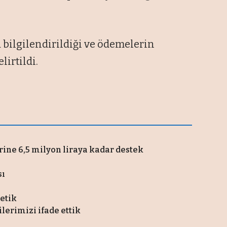
a bilgilendirildiği ve ödemelerin
irtildi.
rine 6,5 milyon liraya kadar destek
sı
tetik
ilerimizi ifade ettik