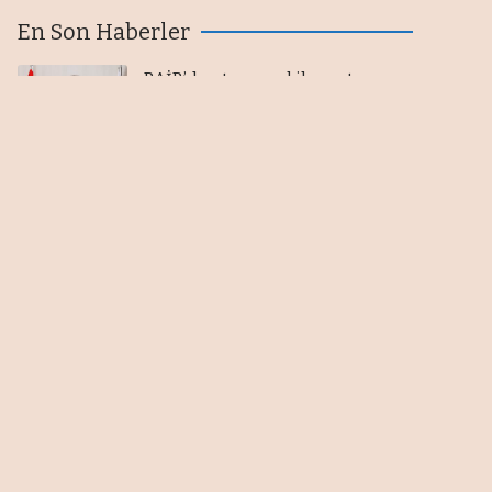
En Son Haberler
BAİB’den tarımsal ihracatı
artırmak için UR-GE projesi
08/08/2026
Bakan Kacır: Teknopark yönetici
şirketlerine 6,5 milyon liraya
kadar destek sağlanacak
08/08/2026
80 ülke için 107 sektörel pazar
araştırması
08/08/2026
Haftanın en çok kazandıranı
altın