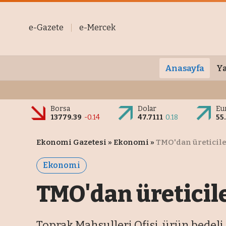
e-Gazete
e-Mercek
Anasayfa
Ya
Borsa
Dolar
Eu
13779.39
-0.14
47.7111
0.18
55
Ekonomi Gazetesi
»
Ekonomi
»
TMO'dan üreticile
Ekonomi
TMO'dan üreticile
Toprak Mahsulleri Ofisi, ürün bedeli 