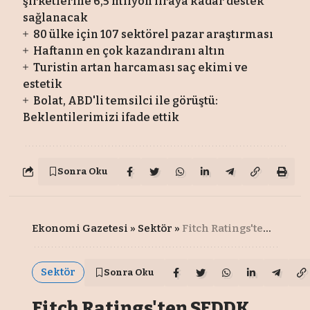
şirketlerine 6,5 milyon liraya kadar destek
sağlanacak
80 ülke için 107 sektörel pazar araştırması
Haftanın en çok kazandıranı altın
Turistin artan harcaması saç ekimi ve
estetik
Bolat, ABD'li temsilci ile görüştü:
Beklentilerimizi ifade ettik
Sonra Oku
Ekonomi Gazetesi
»
Sektör
»
Fitch Ratings'ten SEDDK değerlendirmesi
Sektör
Sonra Oku
Fitch Ratings'ten SEDDK