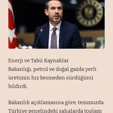
Enerji ve Tabii Kaynaklar
Bakanl
ığı,
petrol ve do
ğal gazda yerli
üretimin h
ız kesmeden s
ürdüğünü
bildirdi.
Bakanlık açıklamasına göre, temmuzda
Türkiye genelindeki sahalarda toplam