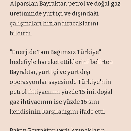
Alparslan Bayraktar, petrol ve doğal gaz
üretiminde yurt içi ve d
ışındaki
çal
ışmaları hızlandıracaklarını
bildirdi.
"Enerjide Tam Bağımsız T
ürkiye"
hedefiyle hareket ettiklerini belirten
Bayraktar, yurt içi ve yurt d
ışı
operasyonlar sayesinde T
ürkiye'nin
petrol ihtiyac
ının y
üzde 15'ini, do
ğal
gaz ihtiyacının ise y
üzde 16's
ını
kendisinin karşıladığını ifade etti.
Bakan Bayraktar, yerli kaynakların