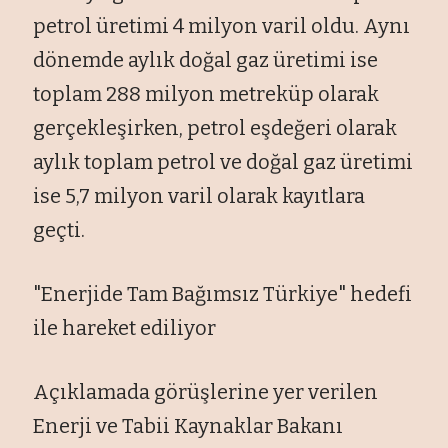
petrol üretimi 4 milyon varil oldu. Ayn
ı
d
önemde ayl
ık doğal gaz
üretimi ise
toplam 288 milyon metreküp olarak
gerçekle
şirken, petrol eşdeğeri olarak
aylık toplam petrol ve doğal gaz
üretimi
ise 5,7 milyon varil olarak kay
ıtlara
ge
çti.
"Enerjide Tam Ba
ğımsız T
ürkiye" hedefi
ile hareket ediliyor
Aç
ıklamada g
örü
şlerine yer verilen
Enerji ve Tabii Kaynaklar Bakanı