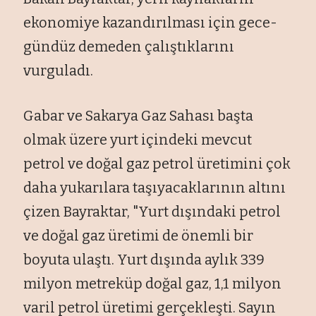
ekonomiye kazandırılması i
çin gece-
gündüz demeden çal
ıştıklarını
vurguladı.
Gabar ve Sakarya Gaz Sahası başta
olmak
üzere yurt içindeki mevcut
petrol ve do
ğal gaz petrol
üretimini çok
daha yukar
ılara taşıyacaklarının altını
çizen Bayraktar, "Yurt d
ışındaki petrol
ve doğal gaz
üretimi de önemli bir
boyuta ula
ştı. Yurt dışında aylık 339
milyon metrek
üp do
ğal gaz, 1,1 milyon
varil petrol
üretimi gerçekle
şti. Sayın