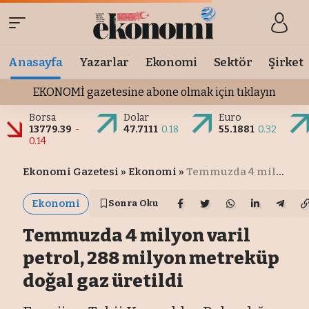
Anasayfa
Yazarlar
Ekonomi
Sektör
Şirket
EKONOMİ gazetesine abone olmak için tıklayın
Borsa
Dolar
Euro
13779.39
-
47.7111
0.18
55.1881
0.32
0.14
Ekonomi Gazetesi
»
Ekonomi
»
Temmuzda 4 milyon varil petrol, 288 milyon metreküp doğal gaz üretildi
Ekonomi
Sonra Oku
Temmuzda 4 milyon varil
petrol, 288 milyon metreküp
doğal gaz üretildi