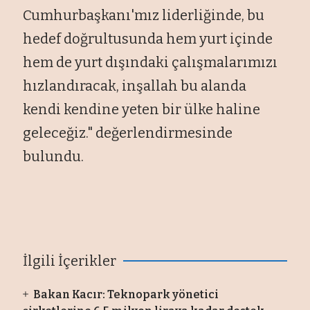
Cumhurbaşkanı'mız liderliğinde, bu
hedef doğrultusunda hem yurt i
çinde
hem de yurt d
ışındaki
çal
ışmalarımızı
hızlandıracak, inşallah bu alanda
kendi kendine yeten bir
ülke haline
gelece
ğiz." değerlendirmesinde
bulundu.
İlgili İçerikler
Bakan Kacır: Teknopark yönetici