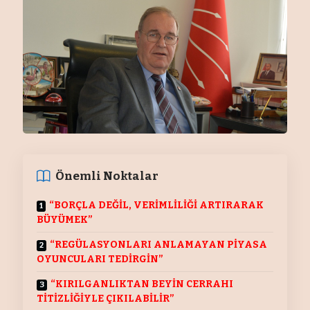
Önemli Noktalar
“BORÇLA DEĞİL, VERİMLİLİĞİ ARTIRARAK
BÜYÜMEK”
“REGÜLASYONLARI ANLAMAYAN PİYASA
OYUNCULARI TEDİRGİN”
“KIRILGANLIKTAN BEYİN CERRAHI
TİTİZLİĞİYLE ÇIKILABİLİR”