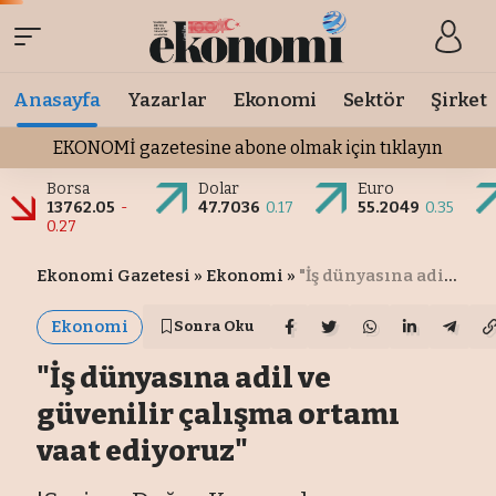
Anasayfa
Yazarlar
Ekonomi
Sektör
Şirket
EKONOMİ gazetesine abone olmak için tıklayın
Borsa
Dolar
Euro
13762.05
-
47.7036
0.17
55.2049
0.35
0.27
Ekonomi Gazetesi
»
Ekonomi
»
"İş dünyasına adil ve güvenilir çalışma ortamı vaat ediyoruz"
Ekonomi
Sonra Oku
"İş dünyasına adil ve
güvenilir çalışma ortamı
vaat ediyoruz"