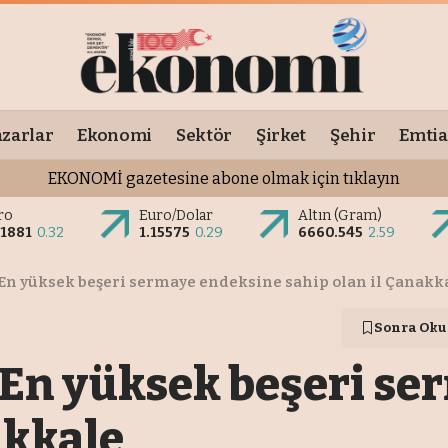
zarlar
Ekonomi
Sektör
Şirket
Şehir
Emtia
EKONOMİ gazetesine abone olmak için tıklayın
ro
Euro/Dolar
Altın (Gram)
.1881
0.32
1.15575
0.29
6660.545
2.59
: En yüksek beşeri sermaye endeksine sahip olan il Çanakk
Sonra Oku
: En yüksek beşeri s
akkale