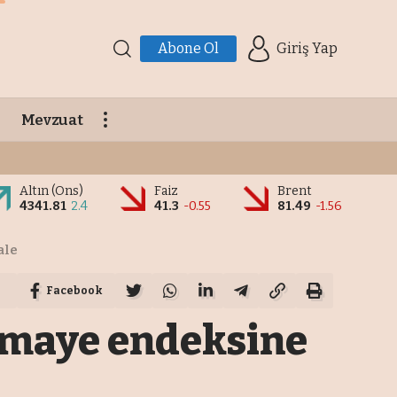
Abone Ol
Giriş Yap
Mevzuat
Altın (Ons)
Faiz
Brent
4341.81
2.4
41.3
-0.55
81.49
-1.56
ale
Facebook
ermaye endeksine