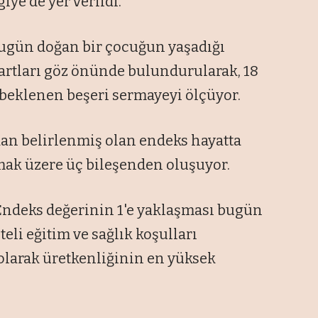
iye de yer verildi.
bugün doğan bir çocuğun yaşadığı
şartları göz önünde bulundurularak, 18
 beklenen beşeri sermayeyi ölçüyor.
dan belirlenmiş olan endeks hayatta
olmak üzere üç bileşenden oluşuyor.
. Endeks değerinin 1'e yaklaşması bugün
eli eğitim ve sağlık koşulları
 olarak üretkenliğinin en yüksek