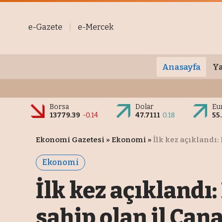
e-Gazete
e-Mercek
Anasayfa
Ya
Borsa
Dolar
Eu
13779.39
-0.14
47.7111
0.18
55
Ekonomi Gazetesi
»
Ekonomi
»
İlk kez açıklandı
Ekonomi
İlk kez açıklandı
sahip olan il Çan