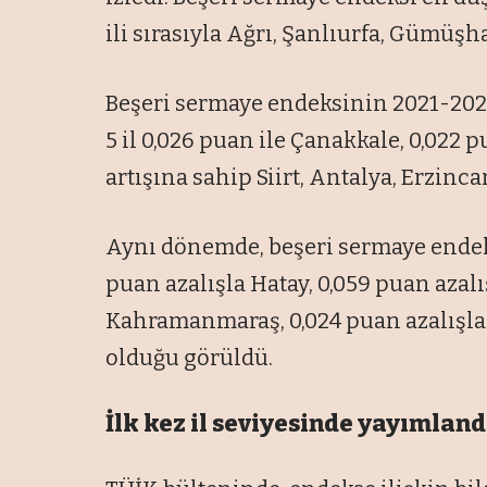
ili sırasıyla Ağrı, Şanlıurfa, Gümüşh
Beşeri sermaye endeksinin 2021-2023
5 il 0,026 puan ile Çanakkale, 0,022 p
artışına sahip Siirt, Antalya, Erzinca
Aynı dönemde, beşeri sermaye endeks
puan azalışla Hatay, 0,059 puan azal
Kahramanmaraş, 0,024 puan azalışla 
olduğu görüldü.
İlk kez il seviyesinde yayımland