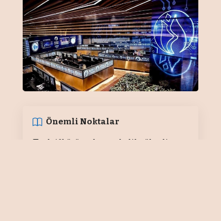
Önemli Noktalar
Aktif büyümede parabolik yükseliş
Yatırımcı tercihinde konutun öne
çıkması sektörü büyüttü
BARIŞ SEDEF