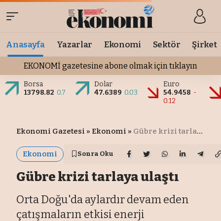
Anasayfa
Yazarlar
Ekonomi
Sektör
Şirket
EKONOMİ gazetesine abone olmak için tıklayın
Borsa
Dolar
Euro
13798.82
0.7
47.6389
0.03
54.9458
-
0.12
Ekonomi Gazetesi
»
Ekonomi
»
Gübre krizi tarlaya ulaştı
Ekonomi
Sonra Oku
Gübre krizi tarlaya ulaştı
Orta Doğu'da aylardır devam eden
çatışmaların etkisi enerji