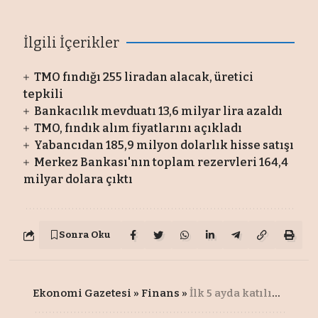
İlgili İçerikler
TMO fındığı 255 liradan alacak, üretici
tepkili
Bankacılık mevduatı 13,6 milyar lira azaldı
TMO, fındık alım fiyatlarını açıkladı
Yabancıdan 185,9 milyon dolarlık hisse satışı
Merkez Bankası'nın toplam rezervleri 164,4
milyar dolara çıktı
Sonra Oku
Ekonomi Gazetesi
»
Finans
»
İlk 5 ayda katılım endeksindeki yükseliş borsayı 2'ye katladı