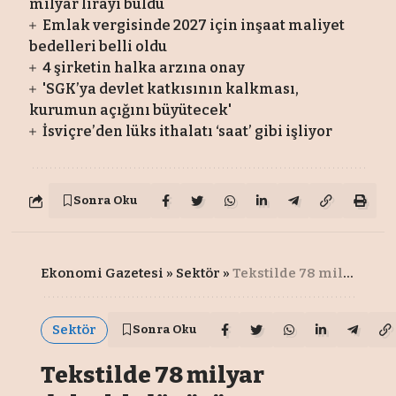
milyar lirayı buldu
Emlak vergisinde 2027 için inşaat maliyet
bedelleri belli oldu
4 şirketin halka arzına onay
'SGK’ya devlet katkısının kalkması,
kurumun açığını büyütecek'
İsviçre’den lüks ithalatı ‘saat’ gibi işliyor
Sonra Oku
Ekonomi Gazetesi
»
Sektör
»
Tekstilde 78 milyar dolarlık dönüşüm!
Sektör
Sonra Oku
Tekstilde 78 milyar