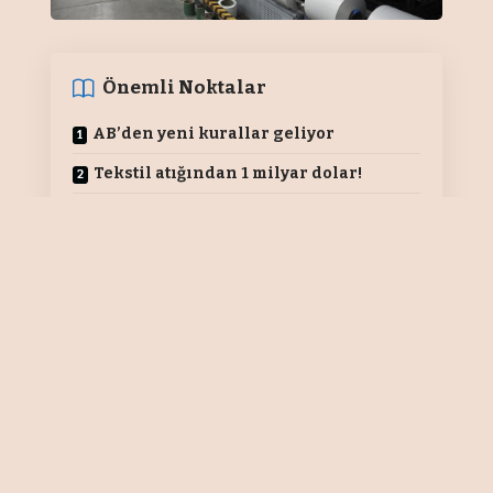
Önemli Noktalar
AB’den yeni kurallar geliyor
Tekstil atığından 1 milyar dolar!
TEKSTİL VE HAZIR GİYİM SEKTÖRÜ
YENER KARADENİZ
Türk tekstil ve hazır giyim sektörü
son yıllarda yüksek maliyetler,
daralan talep ve finansman baskısı
nedeniyle zorlu bir dönemden