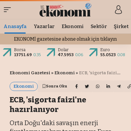
Anasayfa
Yazarlar
Ekonomi
Sektör
Şirket
EKONOMİ gazetesine abone olmak için tıklayın
Borsa
Dolar
Euro
13751.69
0.35
47.5953
0.06
55.0523
0.08
Ekonomi Gazetesi
»
Ekonomi
»
ECB, 'sigorta faizi'ne hazırlanıyor
Ekonomi
Sonra Oku
ECB, 'sigorta faizi'ne
hazırlanıyor
Orta Doğu'daki savaşın enerji