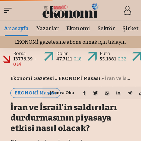
Anasayfa
Yazarlar
Ekonomi
Sektör
Şirket
EKONOMİ gazetesine abone olmak için tıklayın
Borsa
Dolar
Euro
13779.39
-
47.7111
0.18
55.1881
0.32
0.14
Ekonomi Gazetesi
»
EKONOMİ Masası
»
İran ve İsrail'in saldırıları durdurmasının piyasaya etkisi nasıl olacak?
EKONOMİ Masası
Sonra Oku
İran ve İsrail'in saldırıları
durdurmasının piyasaya
etkisi nasıl olacak?