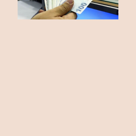
Önemli Noktalar
Teminat güçlüğü çeken firmalara
kefil oluyor
Destek programı sayısı 17'den 20’ye
çıkarıldı
İGE’den 30 milyar liralık ‘ihracatta
atılım’ desteği
HÜSEYİN GÖKÇE/ANKARA