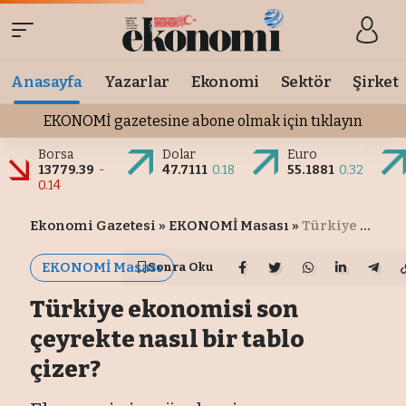
Anasayfa
Yazarlar
Ekonomi
Sektör
Şirket
EKONOMİ gazetesine abone olmak için tıklayın
Borsa
Dolar
Euro
13779.39
-
47.7111
0.18
55.1881
0.32
0.14
Ekonomi Gazetesi
»
EKONOMİ Masası
»
Türkiye ekonomisi son çeyrekte nasıl bir tablo çizer?
EKONOMİ Masası
Sonra Oku
Türkiye ekonomisi son
çeyrekte nasıl bir tablo
çizer?