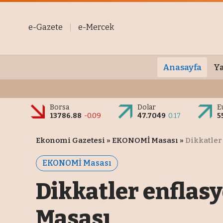
e-Gazete
e-Mercek
Anasayfa
Ya
Borsa
Dolar
E
13786.88
-0.09
47.7049
0.17
5
Ekonomi Gazetesi
»
EKONOMİ Masası
»
Dikkatler
EKONOMİ Masası
Dikkatler enfla
Masası