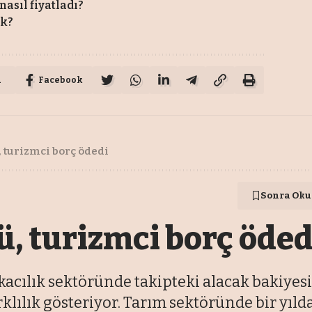
nasıl fiyatladı?
ek?
u
Facebook
ü, turizmci borç ödedi
Sonra Oku
tü, turizmci borç öded
kacılık sektöründe takipteki alacak bakiyesi
arklılık gösteriyor. Tarım sektöründe bir yıl