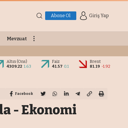
Abone Ol
Giriş Yap
Mevzuat
Altın (Ons)
Faiz
Brent
4309.22
1.63
41.57
0.1
81.19
-1.92
Facebook
da - Ekonomi