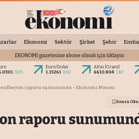
zarlar
Ekonomi
Sektör
Şirket
Şehir
Emtia
EKONOMİ gazetesine abone olmak için tıklayın
uro
Euro/Dolar
Altın (Gram)
5.0301
0.03
1.15261
0.02
6610.804
1.82
 enflasyon raporu sunumunda - Ekonomi Masası
Sonra Oku
syon raporu sunumun