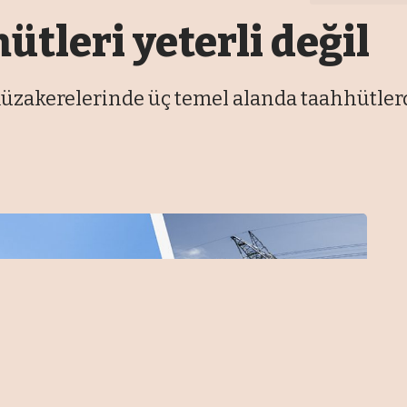
tleri yeterli değil
müzakerelerinde üç temel alanda taahhütler