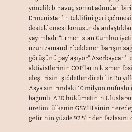
yönelik bir avuç somut adımdan biri
Ermenistan’ın teklifini geri çekmesi
desteklemesi konusunda anlaştıkların
yayımladı: “Ermenistan Cumhuriyeti
uzun zamandır beklenen barışın sağl
görüşünü paylaşıyor.” Azerbaycan’ı e
aktivistlerinin COP’ların kısmen fosi
eleştirisini şiddetlendirebilir. Bu yı
Asya sınırındaki 10 milyon nüfuslu ü
bağımlı. ABD hükümetinin Uluslararas
üretimi ülkenin GSYİH’sinin neredeys
gelirinin yüzde 92,5’inden fazlasını 