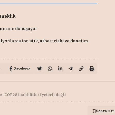
esneklik
emesine dönüşüyor
onlarca ton atık, asbest riski ve denetim
u
Facebook
A: COP28 taahhütleri yeterli değil
Sonra Oku