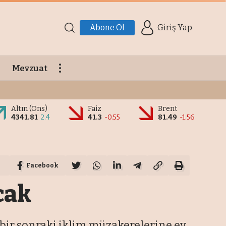
Abone Ol
Giriş Yap
Mevzuat
Altın (Ons)
Faiz
Brent
4341.81
2.4
41.3
-0.55
81.49
-1.56
Facebook
cak
 bir sonraki iklim müzakerelerine ev