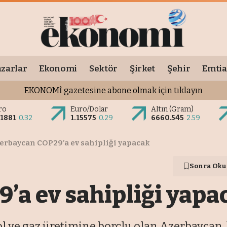
zarlar
Ekonomi
Sektör
Şirket
Şehir
Emtia
EKONOMİ gazetesine abone olmak için tıklayın
ro
Euro/Dolar
Altın (Gram)
.1881
0.32
1.15575
0.29
6660.545
2.59
erbaycan COP29’a ev sahipliği yapacak
Sonra Oku
’a ev sahipliği yapa
ol ve gaz üretimine borçlu olan Azerbaycan,