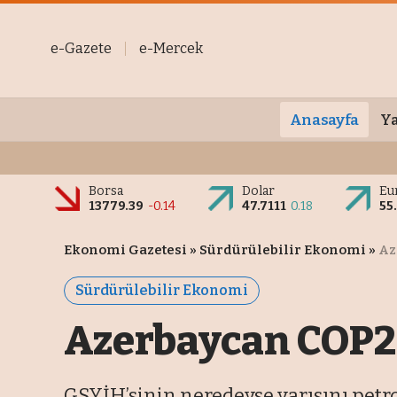
e-Gazete
e-Mercek
Anasayfa
Ya
Borsa
Dolar
Eu
13779.39
-0.14
47.7111
0.18
55
Ekonomi Gazetesi
»
Sürdürülebilir Ekonomi
»
Az
Sürdürülebilir Ekonomi
Azerbaycan COP29
GSYİH’sinin neredeyse yarısını petr