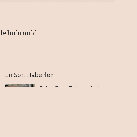
de bulunuldu.
En Son Haberler
Bakan Kacır: Teknopark yönetici
şirketlerine 6,5 milyon liraya
kadar destek sağlanacak
08/08/2026
80 ülke için 107 sektörel pazar
araştırması