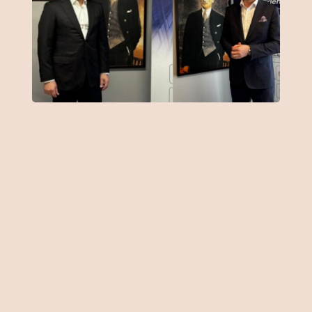
Gümrük ve dış ticaret süreçlerinde
dijitalleşme yeni bir evreye girdi.
Artan ticaret hacmi, karmaşıklaşan
mevzuat yapısı ve hız beklentisi,
şirketleri yalnızca işlemleri
dijitalleştirmeye değil, veriyi analiz
eden ve riskleri önceden tespit
edebilen sistemlere yönlendiriyor.