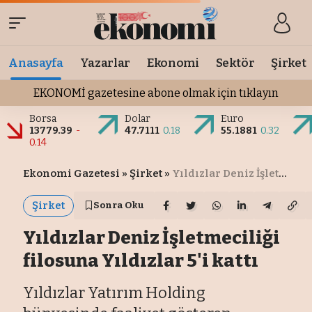
Anasayfa
Yazarlar
Ekonomi
Sektör
Şirket
EKONOMİ gazetesine abone olmak için tıklayın
Borsa
Dolar
Euro
13779.39
-
47.7111
0.18
55.1881
0.32
0.14
Ekonomi Gazetesi
»
Şirket
»
Yıldızlar Deniz İşletmeciliği filosuna Yıldızlar 5'i kattı
Şirket
Sonra Oku
Yıldızlar Deniz İşletmeciliği
filosuna Yıldızlar 5'i kattı
Yıldızlar Yatırım Holding