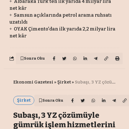
Albaraka Türk'ten ilk yarıda 4 milyar lira
net kâr
Samsun açıklarında petrol arama ruhsatı
uzatıldı
OYAK Çimento'dan ilk yarıda 2,2 milyar lira
net kâr
Sonra Oku
Ekonomi Gazetesi
»
Şirket
»
Subaşı, 3 YZ çözümüyle gümrük işlem hizmetlerini dijitalleştirdi
Şirket
Sonra Oku
Subaşı, 3 YZ çözümüyle
gümrük işlem hizmetlerini