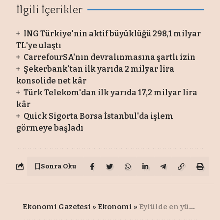
İlgili İçerikler
ING Türkiye'nin aktif büyüklüğü 298,1 milyar
TL'ye ulaştı
CarrefourSA'nın devralınmasına şartlı izin
Şekerbank'tan ilk yarıda 2 milyar lira
konsolide net kâr
Türk Telekom'dan ilk yarıda 17,2 milyar lira
kâr
Quick Sigorta Borsa İstanbul'da işlem
görmeye başladı
Sonra Oku
Ekonomi Gazetesi
»
Ekonomi
»
Eylülde en yüksek reel getiri altından