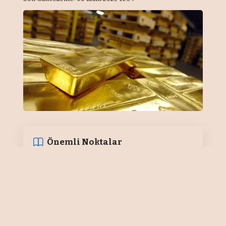
Önemli Noktalar
Yıllıkta en yüksek reel getiri külçe
altında
Türkiye İstatistik Kurumu (TÜİK),