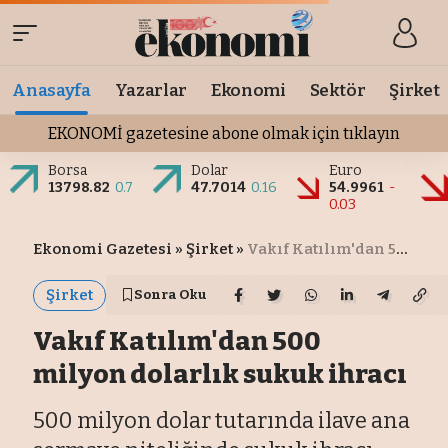
Anasayfa
Yazarlar
Ekonomi
Sektör
Şirket
EKONOMİ gazetesine abone olmak için tıklayın
Borsa
Dolar
Euro
13798.82
0.7
47.7014
0.16
54.9961
-
0.03
Ekonomi Gazetesi
»
Şirket
»
Vakıf Katılım'dan 500 milyon dolarlık sukuk ihracı
Şirket
Sonra Oku
Vakıf Katılım'dan 500
milyon dolarlık sukuk ihracı
500 milyon dolar tutarında ilave ana