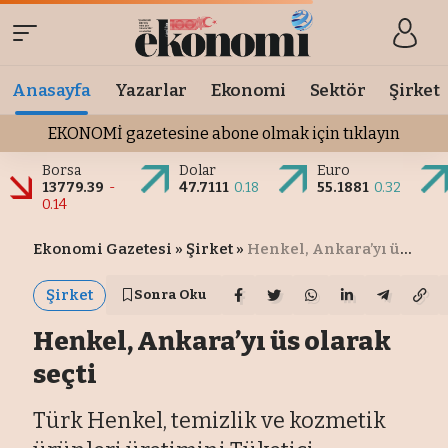
Anasayfa
Yazarlar
Ekonomi
Sektör
Şirket
EKONOMİ gazetesine abone olmak için tıklayın
Borsa
Dolar
Euro
13779.39
-
47.7111
0.18
55.1881
0.32
0.14
Ekonomi Gazetesi
»
Şirket
»
Henkel, Ankara’yı üs olarak seçti
Şirket
Sonra Oku
Henkel, Ankara’yı üs olarak
seçti
Türk Henkel, temizlik ve kozmetik