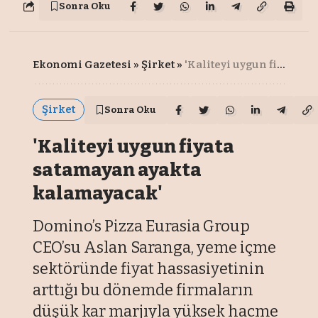
Sonra Oku
Ekonomi Gazetesi
»
Şirket
»
'Kaliteyi uygun fiyata satamayan ayakta kalamayacak'
Şirket
Sonra Oku
'Kaliteyi uygun fiyata
satamayan ayakta
kalamayacak'
Domino’s Pizza Eurasia Group
CEO’su Aslan Saranga, yeme içme
sektöründe fiyat hassasiyetinin
arttığı bu dönemde firmaların
düşük kar marjıyla yüksek hacme