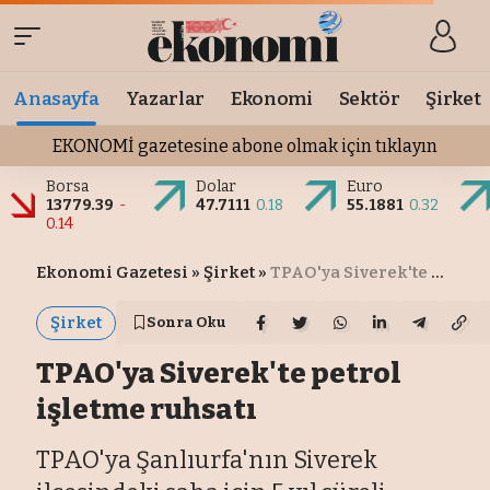
Anasayfa
Yazarlar
Ekonomi
Sektör
Şirket
EKONOMİ gazetesine abone olmak için tıklayın
Borsa
Dolar
Euro
13779.39
-
47.7111
0.18
55.1881
0.32
0.14
Ekonomi Gazetesi
»
Şirket
»
TPAO'ya Siverek'te petrol işletme ruhsatı
Şirket
Sonra Oku
TPAO'ya Siverek'te petrol
işletme ruhsatı
TPAO'ya Şanlıurfa'nın Siverek