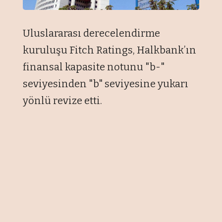
Uluslararası derecelendirme
kuruluşu Fitch Ratings, Halkbank’ın
finansal kapasite notunu "b-"
seviyesinden "b" seviyesine yukarı
yönlü revize etti.
Halkbank’tan Kamuyu Aydınlatma
Platformu’na (KAP) yapılan
açıklamada, bankanın uzun vadeli
yabancı para ve uzun vadeli yerel
para notlarının "BB-", ilgili notların
görünümlerinin ise "Durağan"