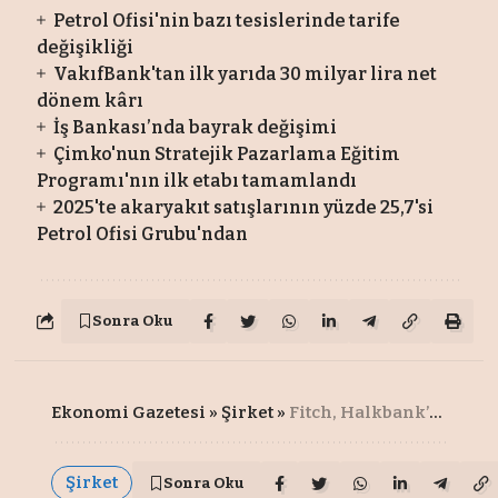
Petrol Ofisi'nin bazı tesislerinde tarife
değişikliği
VakıfBank'tan ilk yarıda 30 milyar lira net
dönem kârı
İş Bankası’nda bayrak değişimi
Çimko'nun Stratejik Pazarlama Eğitim
Programı'nın ilk etabı tamamlandı
2025'te akaryakıt satışlarının yüzde 25,7'si
Petrol Ofisi Grubu'ndan
Sonra Oku
Ekonomi Gazetesi
»
Şirket
»
Fitch, Halkbank’ın finansal kapasite notunu yükseltti
Şirket
Sonra Oku