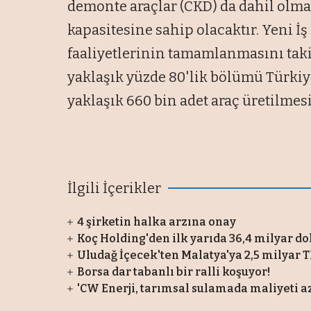
demonte araçlar (CKD) da dahil olmak
kapasitesine sahip olacaktır. Yeni İş
faaliyetlerinin tamamlanmasını tak
yaklaşık yüzde 80'lik bölümü Türkiy
yaklaşık 660 bin adet araç üretilmes
İlgili İçerikler
4 şirketin halka arzına onay
Koç Holding'den ilk yarıda 36,4 milyar do
Uludağ İçecek'ten Malatya'ya 2,5 milyar T
Borsa dar tabanlı bir ralli koşuyor!
'CW Enerji, tarımsal sulamada maliyeti az