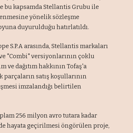
ve bu kapsamda Stellantis Grubu ile
irlenmesine yönelik sözleşme
una duyurulduğu hatırlatıldı.
pe S.P.A arasında, Stellantis markaları
ç ve "Combi" versiyonlarının çoklu
im ve dağıtım hakkının Tofaş'a
k parçaların satış koşullarının
şmesi imzalandığı belirtilen
oplam 256 milyon avro tutara kadar
e hayata geçirilmesi öngörülen proje,