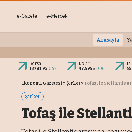
e-Gazete
e-Mercek
Anasayfa
Ya
Borsa
Dolar
Eu
13781.93
0.58
47.5956
0.06
55
Ekonomi Gazetesi
»
Şirket
»
Tofaş ile Stellantis 
Şirket
Tofaş ile Stellan
Tofaş ile Stellantis arasında, bazı 