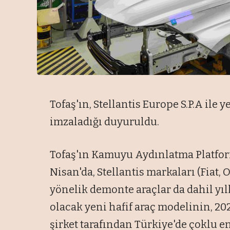
Tofaş'ın, Stellantis Europe S.P.A ile 
imzaladığı duyuruldu.
Tofaş'ın Kamuyu Aydınlatma Platfor
Nisan'da, Stellantis markaları (Fiat, 
yönelik demonte araçlar da dahil yıl
olacak yeni hafif araç modelinin, 2
şirket tarafından Türkiye'de çoklu e