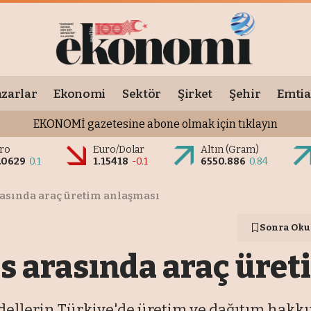
zarlar
Ekonomi
Sektör
Şirket
Şehir
Emtia
EKONOMİ gazetesine abone olmak için tıklayın
ro
Euro/Dolar
Altın (Gram)
.0629
0.1
1.15418
-0.1
6550.886
0.84
arasında araç üretim anlaşması
Sonra Oku
tis arasında araç üre
modellerin Türkiye'de üretim ve dağıtım hakk