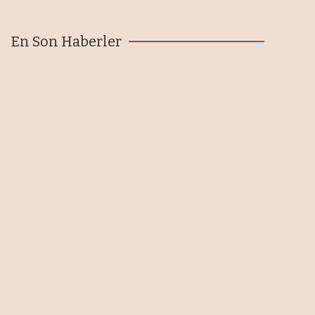
En Son Haberler
Tibet Makina AS9100 onayı aldı
06/08/2026
Kocaer Çelik Yönetim Kurulu
Başkanı Hakan Kocaer: “Zorlu
koşullara rağmen kârlı
büyümemizi sürdürdük”
06/08/2026
Tarımsal ürün atıklarını
biyokompozite dönüştüren
girişim birincilik getirdi
06/08/2026