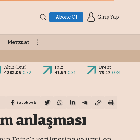
Abone Ol
Giriş Yap
Mevzuat
Altın (Ons)
Faiz
Brent
4282.05
0.82
41.54
0.31
79.17
0.34
Facebook
tim anlaşması
ının Tofaş'a verilmesine ve üretilen