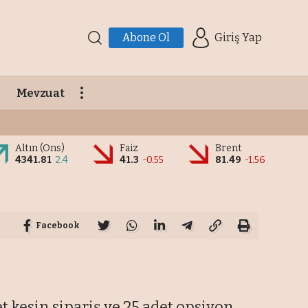
Abone Ol
Giriş Yap
Mevzuat
Altın (Ons)
Faiz
Brent
4341.81
2.4
41.3
-0.55
81.49
-1.56
Facebook
 kesin sipariş ve 25 adet opsiyon