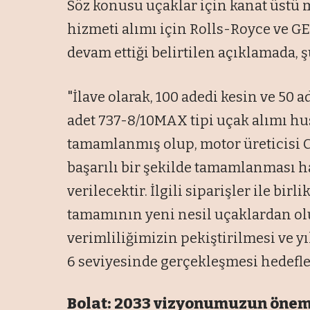
Söz konusu uçaklar için kanat üstü 
hizmeti alımı için Rolls-Royce ve G
devam ettiği belirtilen açıklamada, ş
"İlave olarak, 100 adedi kesin ve 50
adet 737-8/10MAX tipi uçak alımı h
tamamlanmış olup, motor üreticisi 
başarılı bir şekilde tamamlanması h
verilecektir. İlgili siparişler ile bir
tamamının yeni nesil uçaklardan ol
verimliliğimizin pekiştirilmesi ve 
6 seviyesinde gerçekleşmesi hedefl
Bolat: 2033 vizyonumuzun öneml