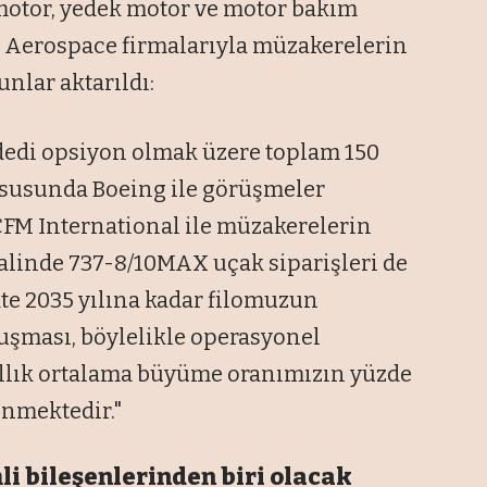
motor, yedek motor ve motor bakım
E Aerospace firmalarıyla müzakerelerin
unlar aktarıldı:
 adedi opsiyon olmak üzere toplam 150
ususunda Boeing ile görüşmeler
CFM International ile müzakerelerin
alinde 737-8/10MAX uçak siparişleri de
likte 2035 yılına kadar filomuzun
uşması, böylelikle operasyonel
yıllık ortalama büyüme oranımızın yüzde
enmektedir."
i bileşenlerinden biri olacak