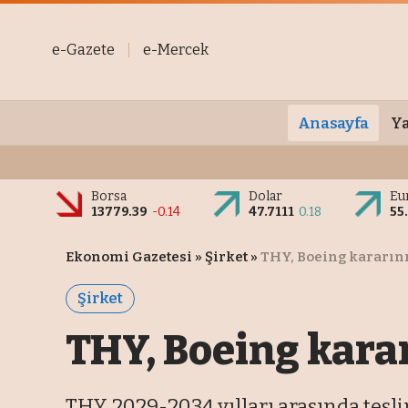
e-Gazete
e-Mercek
Anasayfa
Ya
Borsa
Dolar
Eu
13779.39
-0.14
47.7111
0.18
55
Ekonomi Gazetesi
»
Şirket
»
THY, Boeing kararın
Şirket
THY, Boeing kara
THY, 2029-2034 yılları arasında tesl