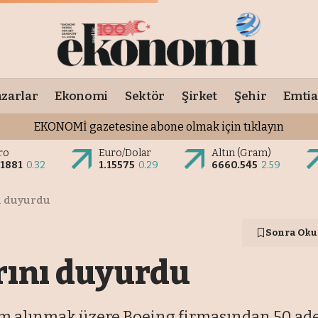
zarlar
Ekonomi
Sektör
Şirket
Şehir
Emtia
EKONOMİ gazetesine abone olmak için tıklayın
ro
Euro/Dolar
Altın (Gram)
.1881
0.32
1.15575
0.29
6660.545
2.59
ı duyurdu
Sonra Oku
rını duyurdu
im alınmak üzere Boeing firmasından 50 adet