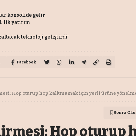
lar konsolide gelir
L'lik yatırım
altacak teknoloji geliştirdi'
u
Facebook
esi: Hop oturup hop kalkmamak için yerli ürüne yönelme
Sonra Oku
irmesi: Hop oturup