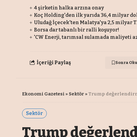
4 şirketin halka arzına onay
Koç Holding'den ilk yarıda 36,4 milyar do
Uludağ İçecek'ten Malatya'ya 2,5 milyar T
Borsa dar tabanlı bir ralli koşuyor!
'CW Enerji, tarımsal sulamada maliyeti az
İçeriği Paylaş
Sonra Ok
Ekonomi Gazetesi
»
Sektör
»
Trump değerlendirm
Sektör
Trump değerlend