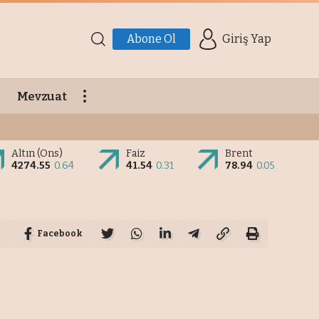
Abone Ol
Giriş Yap
Mevzuat
Altın (Ons)
Faiz
Brent
4274.55
0.64
41.54
0.31
78.94
0.05
Facebook