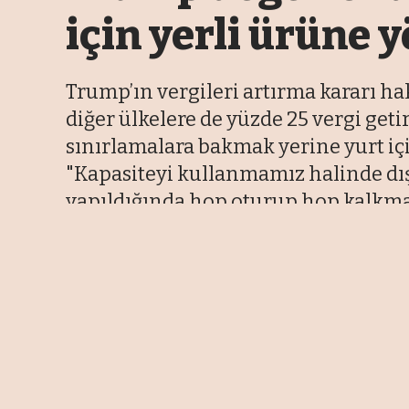
için yerli ürüne 
Trump’ın vergileri artırma kararı ha
diğer ülkelere de yüzde 25 vergi geti
sınırlamalara bakmak yerine yurt içi
"Kapasiteyi kullanmamız halinde dış
yapıldığında hop oturup hop kalkmayı
10 Şubat 2025 13:06
Son Güncelleme: 12 Ağustos 2025 11:45