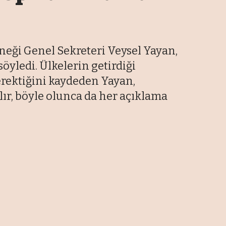
neği Genel Sekreteri Veysel Yayan,
öyledi. Ülkelerin getirdiği
erektiğini kaydeden Yayan,
ır, böyle olunca da her açıklama
En Son Haberler
Tarımsal ürün atıklarını
biyokompozite dönüştüren