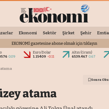
zarlar
Ekonomi
Sektör
Şirket
Şehir
Emtia
EKONOMİ gazetesine abone olmak için tıklayın
o
Euro/Dolar
Altın (Gram)
0576
0.09
1.15409
-0.11
6539.467
0.67
y atama
Sonra Oku
üzey atama
ılığı görevine Ali Tolga Ünal atandı.