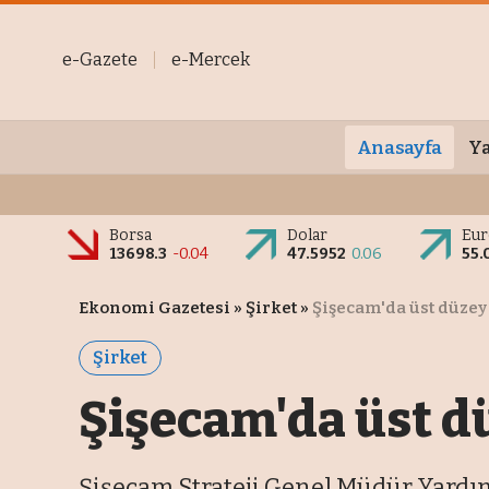
e-Gazete
e-Mercek
Anasayfa
Ya
Borsa
Dolar
Eur
13698.3
-0.04
47.5952
0.06
55.
Ekonomi Gazetesi
»
Şirket
»
Şişecam'da üst düze
Şirket
Şişecam'da üst d
Şişecam Strateji Genel Müdür Yardımc