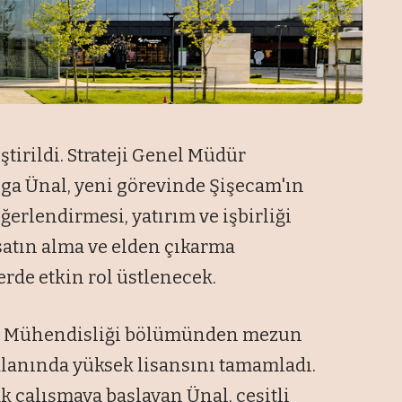
tirildi. Strateji Genel Müdür
lga Ünal, yeni görevinde Şişecam'ın
ğerlendirmesi, yatırım ve işbirliği
satın alma ve elden çıkarma
erde etkin rol üstlenecek.
tri Mühendisliği bölümünden mezun
 alanında yüksek lisansını tamamladı.
ak çalışmaya başlayan Ünal, çeşitli