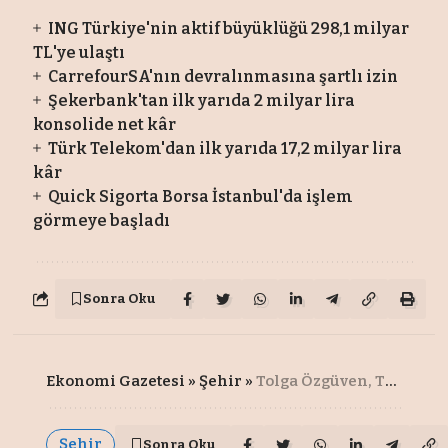
ING Türkiye'nin aktif büyüklüğü 298,1 milyar
TL'ye ulaştı
CarrefourSA'nın devralınmasına şartlı izin
Şekerbank'tan ilk yarıda 2 milyar lira
konsolide net kâr
Türk Telekom'dan ilk yarıda 17,2 milyar lira
kâr
Quick Sigorta Borsa İstanbul'da işlem
görmeye başladı
Sonra Oku
Ekonomi Gazetesi
»
Şehir
»
Tolga Özgüven, TÜRSAB Muratpaşa’ya aday
Şehir
Sonra Oku