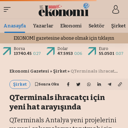
Anasayfa
Yazarlar
Ekonomi
Sektör
Şirket
EKONOMİ gazetesine abone olmak için tıklayın
Borsa
Dolar
Euro
13740.45
0.27
47.5953
0.06
55.0501
0.07
Ekonomi Gazetesi
»
Şirket
»
QTerminals ihracatçı için yeni hat arayışında
Şirket
Sonra Oku
QTerminals ihracatçı için
yeni hat arayışında
QTerminals Antalya yeni projelerini