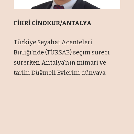
FİKRİ CİNOKUR/ANTALYA
Türkiye Seyahat Acenteleri
Birliği’nde (TÜRSAB) seçim süreci
sürerken Antalya’nın mimari ve
tarihi Düğmeli Evlerini dünyaya
tanıtmasıyla ünlenen turizmci Tolga
Özgüven, Muratpaşa Bölge
Başkanlığı için aday olduğunu
açıkladı.
Turizm sezonunun iyi geçmediğini