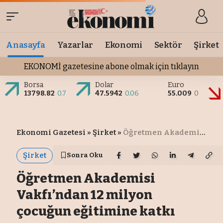
Anasayfa
Yazarlar
Ekonomi
Sektör
Şirket
EKONOMİ gazetesine abone olmak için tıklayın
Borsa
Dolar
Euro
13798.82
0.7
47.5942
0.06
55.009
0
Ekonomi Gazetesi
»
Şirket
»
Öğretmen Akademisi Vakfı’ndan 12 milyon çocuğun eğitimine katkı
Şirket
Sonra Oku
Öğretmen Akademisi
Vakfı’ndan 12 milyon
çocuğun eğitimine katkı