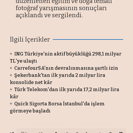
düzenlenen eğitim ve doğa temalı
fotoğraf yarışmasının sonuçları
açıklandı ve sergilendi.
İlgili İçerikler
ING Türkiye'nin aktif büyüklüğü 298,1 milyar
TL'ye ulaştı
CarrefourSA'nın devralınmasına şartlı izin
Şekerbank'tan ilk yarıda 2 milyar lira
konsolide net kâr
Türk Telekom'dan ilk yarıda 17,2 milyar lira
kâr
Quick Sigorta Borsa İstanbul'da işlem
görmeye başladı