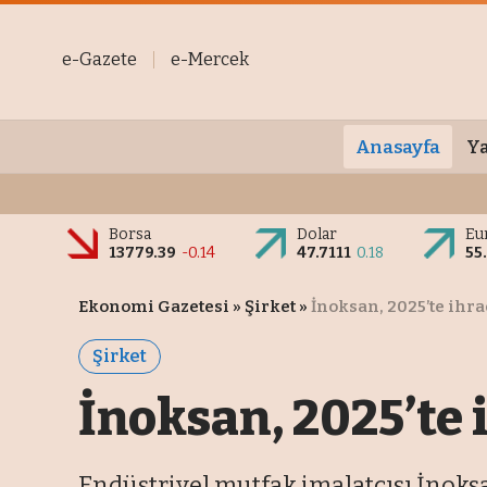
e-Gazete
e-Mercek
Anasayfa
Ya
Borsa
Dolar
Eu
13779.39
-0.14
47.7111
0.18
55
Ekonomi Gazetesi
»
Şirket
»
İnoksan, 2025’te ihra
Şirket
İnoksan, 2025’te 
Endüstriyel mutfak imalatçısı İnoksa