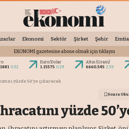
zarlar
Ekonomi
Sektör
Şirket
Şehir
Emtia
EKONOMİ gazetesine abone olmak için tıklayın
ro
Euro/Dolar
Altın (Gram)
.1881
0.32
1.15575
0.29
6660.545
2.59
catını yüzde 50’ye çıkaracak
Sonra Oku
ihracatını yüzde 50’
n, ihracatını artırmayı planlıyor. Şirket, 