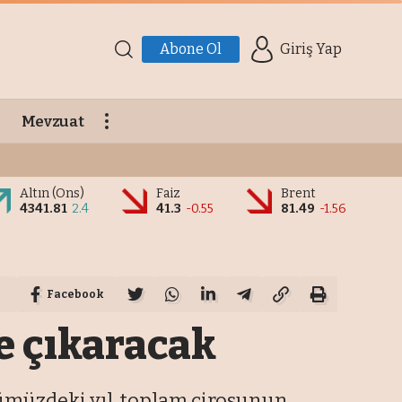
Abone Ol
Giriş Yap
Mevzuat
Altın (Ons)
Faiz
Brent
4341.81
2.4
41.3
-0.55
81.49
-1.56
Facebook
ye çıkaracak
önümüzdeki yıl, toplam cirosunun