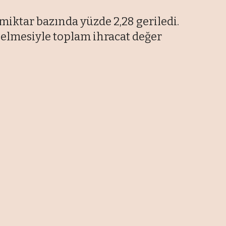
miktar bazında yüzde 2,28 geriledi.
selmesiyle toplam ihracat değer
En Son Haberler
Bakan Kacır: Teknopark yönetici
şirketlerine 6,5 milyon liraya
kadar destek sağlanacak
08/08/2026
80 ülke için 107 sektörel pazar
araştırması