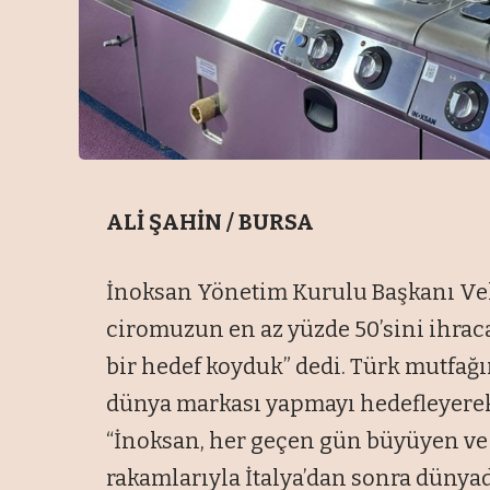
ALİ ŞAHİN / BURSA
İnoksan Yönetim Kurulu Başkanı Veh
ciromuzun en az yüzde 50’sini ihrac
bir hedef koyduk” dedi. Türk mutfağı
dünya markası yapmayı hedefleyerek y
“İnoksan, her geçen gün büyüyen ve
rakamlarıyla İtalya’dan sonra dünyad