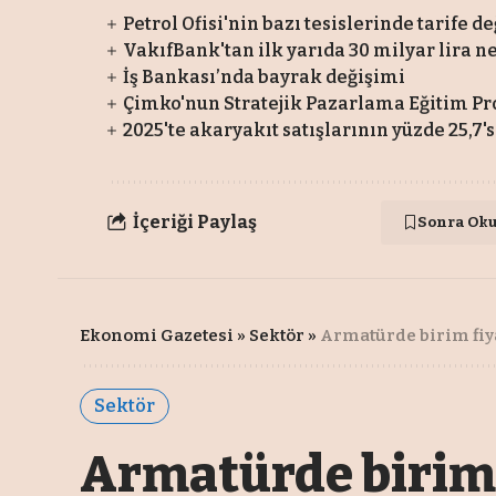
Petrol Ofisi'nin bazı tesislerinde tarife de
VakıfBank'tan ilk yarıda 30 milyar lira 
İş Bankası’nda bayrak değişimi
Çimko'nun Stratejik Pazarlama Eğitim Pr
2025'te akaryakıt satışlarının yüzde 25,7'
İçeriği Paylaş
Sonra Ok
Ekonomi Gazetesi
»
Sektör
»
Armatürde birim fiyat
Sektör
Armatürde birim f