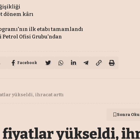
ğişikliği
net dönem kârı
ogramı'nın ilk etabı tamamlandı
si Petrol Ofisi Grubu'ndan
u
Facebook
lar yükseldi, ihracat arttı
Sonra Oku
iyatlar yükseldi, ihr