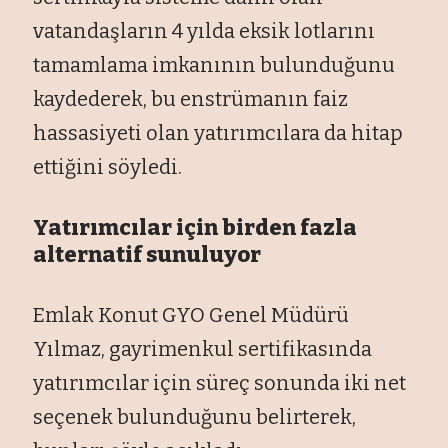
vatandaşların 4 yılda eksik lotlarını
tamamlama imkanının bulunduğunu
kaydederek, bu enstr
üman
ın faiz
hassasiyeti olan yatırımcılara da hitap
ettiğini s
öyledi.
Yat
ırımcılar i
çin birden fazla
alternatif sunuluyor
Emlak Konut GYO Genel Müdürü
Y
ılmaz, gayrimenkul sertifikasında
yatırımcılar i
çin süreç sonunda iki net
seçenek bulundu
ğunu belirterek,