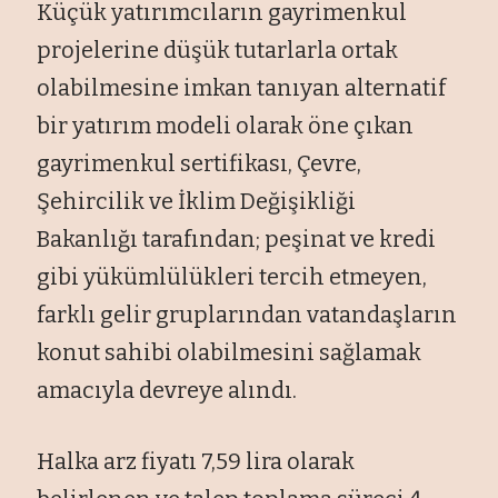
Küçük yat
ırımcıların gayrimenkul
projelerine d
ü
ş
ük tutarlarla ortak
olabilmesine imkan tan
ıyan alternatif
bir yatırım modeli olarak
öne ç
ıkan
gayrimenkul sertifikası,
Çevre,
Şehircilik ve İklim Değişikliği
Bakanlığı tarafından; peşinat ve kredi
gibi y
ükümlülükleri tercih etmeyen,
farkl
ı gelir gruplarından vatandaşların
konut sahibi olabilmesini sağlamak
amacıyla devreye alındı.
Halka arz fiyatı 7,59 lira olarak