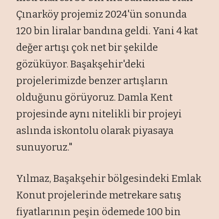
Ç
ınark
öy projemiz 2024'ün sonunda
120 bin liralar band
ına geldi. Yani 4 kat
değer artışı
çok net bir
şekilde
g
özüküyor. Ba
şakşehir'deki
projelerimizde benzer artışların
olduğunu g
örüyoruz. Damla Kent
projesinde ayn
ı nitelikli bir projeyi
aslında iskontolu olarak piyasaya
sunuyoruz."
Yılmaz, Başakşehir b
ölgesindeki Emlak
Konut projelerinde metrekare sat
ış
fiyatlarının peşin
ödemede 100 bin