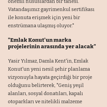
önemli hususlardan bir tanesi.
Vatanda
şımız gayrimenkul sertifikası
ile konuta erişmek i
çin yeni bir
enstrümana ula
şmış oluyor."
"Emlak Konut'un marka
projelerinin arasında yer alacak"
Yasir Yılmaz, Damla Kent'in, Emlak
Konut'un yeni nesil şehir planlama
vizyonuyla hayata ge
çirdi
ği bir proje
olduğunu belirterek, "Geniş yeşil
alanları, sosyal donatıları, kapalı
otoparkları ve nitelikli malzeme