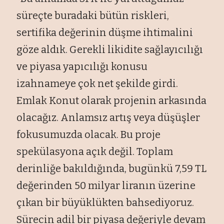
süreçte buradaki bütün riskleri,
sertifika de
ğerinin d
ü
şme ihtimalini
g
öze ald
ık. Gerekli likidite sağlayıcılığı
ve piyasa yapıcılığı konusu
izahnameye
çok net
şekilde girdi.
Emlak Konut olarak projenin arkasında
olacağız. Anlamsız artış veya d
ü
ş
ü
şler
fokusumuzda olacak. Bu proje
spek
ülasyona aç
ık değil. Toplam
derinliğe bakıldığında, bug
ünkü 7,59 TL
de
ğerinden 50 milyar liranın
üzerine
ç
ıkan bir b
üyüklükten bahsediyoruz.
Sürecin adil bir piyasa de
ğeriyle devam