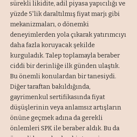
sürekli likidite, adil piyasa yap
ıcılığı ve
y
üzde 5'lik daralt
ılmış fiyat marjı gibi
mekanizmaları, o d
önemki
deneyimlerden yola ç
ıkarak yatırımcıyı
daha fazla koruyacak şekilde
kurguladık. Talep toplamayla beraber
ciddi bir derinliğe ilk g
ünden ula
ştık.
Bu
önemli konulardan bir tanesiydi.
Di
ğer taraftan bakıldığında,
gayrimenkul sertifikasında fiyat
d
ü
ş
ü
şlerinin veya anlamsız artışların
önüne geçmek ad
ına da gerekli
önlemleri SPK ile beraber ald
ık. Bu da