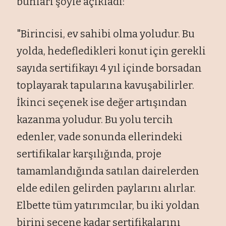
bunları ş
öyle aç
ıkladı:
"Birincisi, ev sahibi olma yoludur. Bu
yolda, hedefledikleri konut i
çin gerekli
say
ıda sertifikayı 4 yıl i
çinde borsadan
toplayarak tapular
ına kavuşabilirler.
İkinci se
çenek ise de
ğer artışından
kazanma yoludur. Bu yolu tercih
edenler, vade sonunda ellerindeki
sertifikalar karşılığında, proje
tamamlandığında satılan dairelerden
elde edilen gelirden paylarını alırlar.
Elbette t
üm yat
ırımcılar, bu iki yoldan
birini se
çene kadar sertifikalar
ını