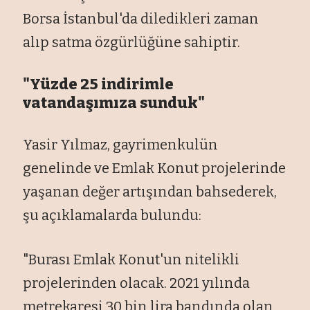
Borsa İstanbul'da diledikleri zaman
alıp satma
özgürlü
ğ
üne sahiptir.
"Yüzde 25 indirimle
vatanda
şımıza sunduk"
Yasir Yılmaz, gayrimenkul
ün
genelinde ve Emlak Konut projelerinde
ya
şanan değer artışından bahsederek,
şu a
ç
ıklamalarda bulundu:
"Burası Emlak Konut'un nitelikli
projelerinden olacak. 2021 yılında
metrekaresi 30 bin lira bandında olan