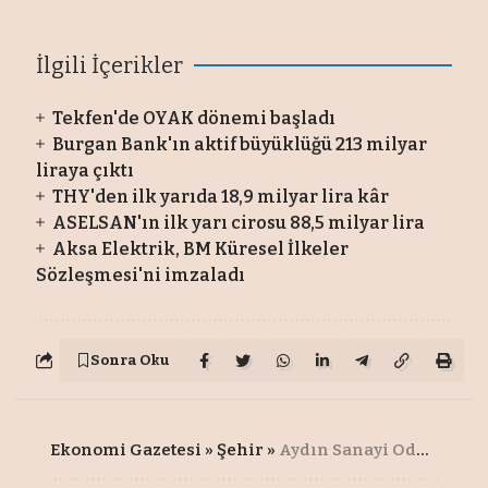
İlgili İçerikler
Tekfen'de OYAK dönemi başladı
Burgan Bank'ın aktif büyüklüğü 213 milyar
liraya çıktı
THY'den ilk yarıda 18,9 milyar lira kâr
ASELSAN'ın ilk yarı cirosu 88,5 milyar lira
Aksa Elektrik, BM Küresel İlkeler
Sözleşmesi'ni imzaladı
Sonra Oku
Ekonomi Gazetesi
»
Şehir
»
Aydın Sanayi Odası üyeleri URGE projesi kapsamında yalın dönüşüme adım attı