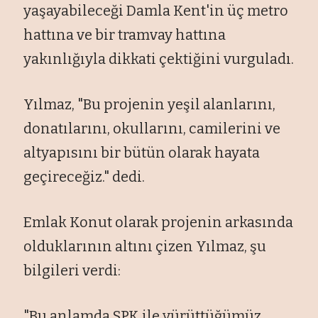
yaşayabileceği Damla Kent'in
üç metro
hatt
ına ve bir tramvay hattına
yakınlığıyla dikkati
çekti
ğini vurguladı.
Yılmaz, "Bu projenin yeşil alanlarını,
donatılarını, okullarını, camilerini ve
altyapısını bir b
ütün olarak hayata
geçirece
ğiz." dedi.
Emlak Konut olarak projenin arkasında
olduklarının altını
çizen Y
ılmaz, şu
bilgileri verdi:
"Bu anlamda SPK ile y
ürüttü
ğ
ümüz