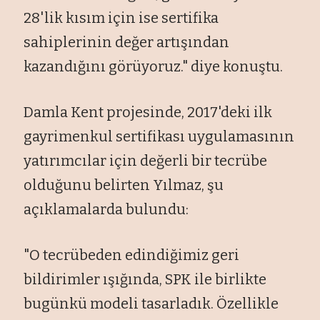
28'lik k
ısım i
çin ise sertifika
sahiplerinin de
ğer artışından
kazandığını g
örüyoruz." diye konu
ştu.
Damla Kent projesinde, 2017'deki ilk
gayrimenkul sertifikası uygulamasının
yatırımcılar i
çin de
ğerli bir tecr
übe
oldu
ğunu belirten Yılmaz, şu
a
ç
ıklamalarda bulundu:
"O tecr
übeden edindi
ğimiz geri
bildirimler ışığında, SPK ile birlikte
bug
ünkü modeli tasarlad
ık.
Özellikle