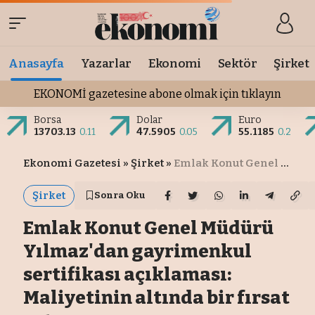
Anasayfa
Yazarlar
Ekonomi
Sektör
Şirket
EKONOMİ gazetesine abone olmak için tıklayın
Borsa
Dolar
Euro
13703.13
0.11
47.5905
0.05
55.1185
0.2
Ekonomi Gazetesi
»
Şirket
»
Emlak Konut Genel Müdürü Yılmaz'dan gayrimenkul sertifikası açıklaması: Maliyetinin altında bir fırsat satışı
Şirket
Sonra Oku
Emlak Konut Genel Müdürü
Yılmaz'dan gayrimenkul
sertifikası açıklaması:
Maliyetinin altında bir fırsat