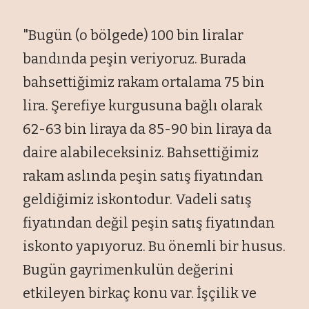
"Bug
ün (o bölgede) 100 bin liralar
band
ında peşin veriyoruz. Burada
bahsettiğimiz rakam ortalama 75 bin
lira. Şerefiye kurgusuna bağlı olarak
62-63 bin liraya da 85-90 bin liraya da
daire alabileceksiniz. Bahsettiğimiz
rakam aslında peşin satış fiyatından
geldiğimiz iskontodur. Vadeli satış
fiyatından değil peşin satış fiyatından
iskonto yapıyoruz. Bu
önemli bir husus.
Bugün gayrimenkulün de
ğerini
etkileyen birka
ç konu var.
İş
çilik ve