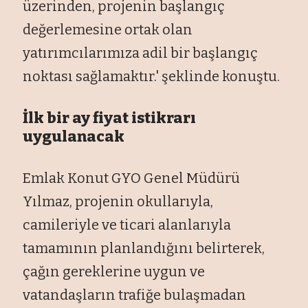
üzerinden, projenin ba
şlangı
ç
de
ğerlemesine ortak olan
yatırımcılarımıza adil bir başlangı
ç
noktas
ı sağlamaktır.' şeklinde konuştu.
İlk bir ay fiyat istikrarı
uygulanacak
Emlak Konut GYO Genel M
üdürü
Y
ılmaz, projenin okullarıyla,
camileriyle ve ticari alanlarıyla
tamamının planlandığını belirterek,
ça
ğın gereklerine uygun ve
vatandaşların trafiğe bulaşmadan