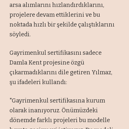
arsa alımlarını hızlandırdıklarını,
projelere devam ettiklerini ve bu
noktada hızlı bir şekilde
çal
ıştıklarını
s
öyledi.
Gayrimenkul sertifikas
ını sadece
Damla Kent projesine
özgü
ç
ıkarmadıklarını dile getiren Yılmaz,
şu ifadeleri kullandı:
"Gayrimenkul sertifikasına kurum
olarak inanıyoruz.
Önümüzdeki
dönemde farkl
ı projeleri bu modelle