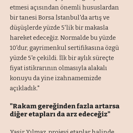
etmesi a
ç
ısından
önemli hususlardan
bir tanesi Borsa
İstanbul'da artış ve
d
ü
ş
ü
şlerde y
üzde 5'lik bir makasla
hareket edece
ğiz. Normalde bu y
üzde
10'dur, gayrimenkul sertifikas
ına
özgü
yüzde 5'e çekildi.
İlk bir aylık s
üreçte
fiyat istikrar
ının olmasıyla alakalı
konuyu da yine izahnamemizde
a
ç
ıkladık."
"Rakam gereğinden fazla artarsa
diğer etapları da arz edeceğiz"
Yasir Yılmaz, projeyi etaplar halinde