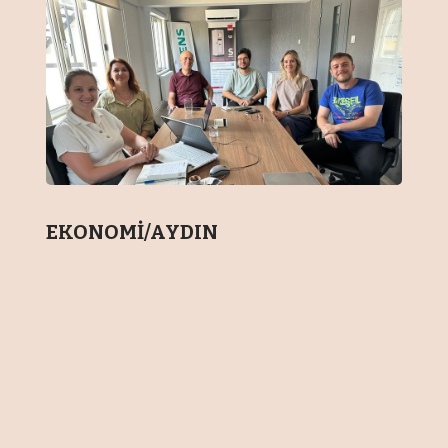
EKONOMİ/AYDIN
Aydın Sanayi Odası’nın
koordinasyonunda ve Ticaret
Bakanlığı’nın desteğiyle yürütülen
URGE (Uluslararası Rekabetçiliğin
Geliştirilmesi) projesi kapsamında,