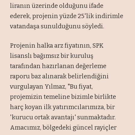
liran
ın
üzerinde oldu
ğunu ifade
ederek, projenin y
üzde 25'lik indirimle
vatanda
şa sunulduğunu s
öyledi.
Projenin halka arz fiyat
ının, SPK
lisanslı bağımsız bir kuruluş
tarafından hazırlanan değerleme
raporu baz alınarak belirlendiğini
vurgulayan Yılmaz, "Bu fiyat,
projemizin temeline bizimle birlikte
har
ç koyan ilk yat
ırımcılarımıza, bir
'kurucu ortak avantajı' sunmaktadır.
Amacımız, b
ölgedeki güncel rayiçler