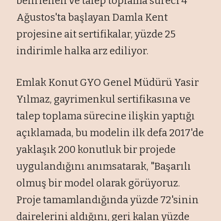
belirlenen ve talep toplama s
üreci 4
A
ğustos'ta başlayan Damla Kent
projesine ait sertifikalar, y
üzde 25
indirimle halka arz ediliyor.
Emlak Konut GYO Genel M
üdürü Yasir
Y
ılmaz, gayrimenkul sertifikasına ve
talep toplama s
ürecine ili
şkin yaptığı
a
ç
ıklamada, bu modelin ilk defa 2017'de
yaklaşık 200 konutluk bir projede
uygulandığını anımsatarak, "Başarılı
olmuş bir model olarak g
örüyoruz.
Proje tamamland
ığında y
üzde 72'sinin
dairelerini ald
ığını, geri kalan y
üzde