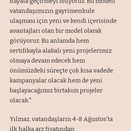
hayata ge
çirmeyi istiyoruz. Bu modeli
vatanda
şımızın gayrimenkule
ulaşması i
çin yeni ve kendi içerisinde
avantajlar
ı olan bir model olarak
g
örüyoruz. Bu anlamda hem
sertifikayla alakal
ı yeni projelerimiz
olmaya devam edecek hem
önümüzdeki süreçte çok k
ısa vadede
kampanyalar olacak hem de yeni
başlayacağımız birtakım projeler
olacak."
Yılmaz, vatandaşların 4-8 Ağustos'ta
ilk halka arz fiyatından