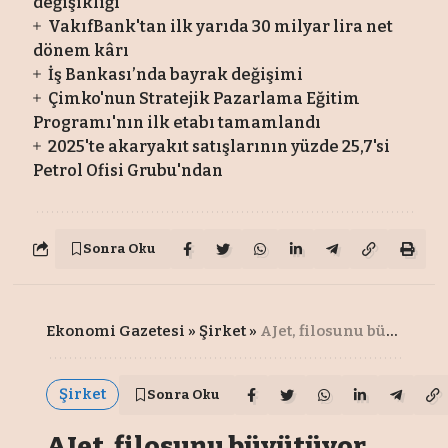
değişikliği
VakıfBank'tan ilk yarıda 30 milyar lira net
dönem kârı
İş Bankası’nda bayrak değişimi
Çimko'nun Stratejik Pazarlama Eğitim
Programı'nın ilk etabı tamamlandı
2025'te akaryakıt satışlarının yüzde 25,7'si
Petrol Ofisi Grubu'ndan
Sonra Oku
Ekonomi Gazetesi
»
Şirket
»
AJet, filosunu büyütüyor
Şirket
Sonra Oku
AJet, filosunu büyütüyor