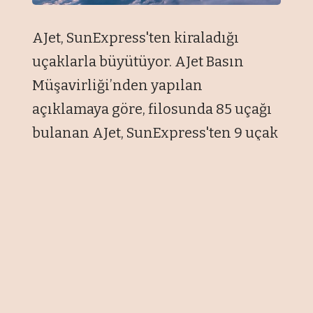
AJet, SunExpress'ten kiraladığı
uçaklarla büyütüyor. AJet Basın
Müşavirliği’nden yapılan
açıklamaya göre, filosunda 85 uçağı
bulanan AJet, SunExpress'ten 9 uçak
daha kiraladı.
Kiralanan Boeing 737- 800 tipi
uçaklar, 18 Kasım’da devreye
alınacak ve kış döneminde hizmet
verecek.