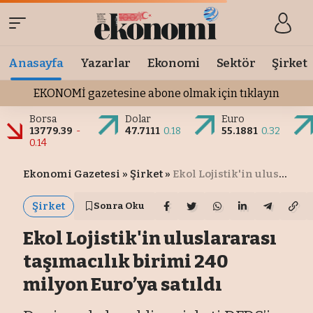
Anasayfa
Yazarlar
Ekonomi
Sektör
Şirket
EKONOMİ gazetesine abone olmak için tıklayın
Borsa
Dolar
Euro
13779.39
-
47.7111
0.18
55.1881
0.32
0.14
Ekonomi Gazetesi
»
Şirket
»
Ekol Lojistik'in uluslararası taşımacılık birimi 240 milyon Euro’ya satıldı
Şirket
Sonra Oku
Ekol Lojistik'in uluslararası
taşımacılık birimi 240
milyon Euro’ya satıldı