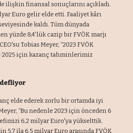
 ilişkin finansal sonuçlarını açıkladı.
yar Euro gelir elde etti. Faaliyet kârı
k seviyesinde kaldı. Tüm dünyada
en yüzde 8,4'lük cazip bir FVÖK marjı
 CEO'su Tobias Meyer, “2023 FVÖK
ve 2025 için kazanç tahminlerimiz
defliyor
anç elde ederek zorlu bir ortamda iyi
Meyer, “Bu nedenle 2023 için önceden 6
fimizi 6,2 milyar Euro'ya yükselttik.
n 5,7 ila 6,5 milyar Euro arasında FVÖK