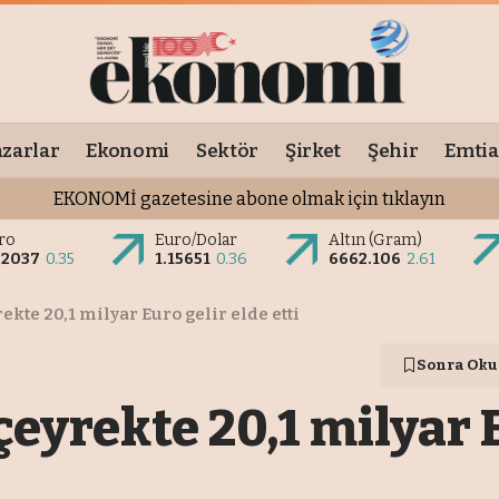
zarlar
Ekonomi
Sektör
Şirket
Şehir
Emtia
EKONOMİ gazetesine abone olmak için tıklayın
ro
Euro/Dolar
Altın (Gram)
.2037
0.35
1.15651
0.36
6662.106
2.61
ekte 20,1 milyar Euro gelir elde etti
Sonra Oku
çeyrekte 20,1 milyar 