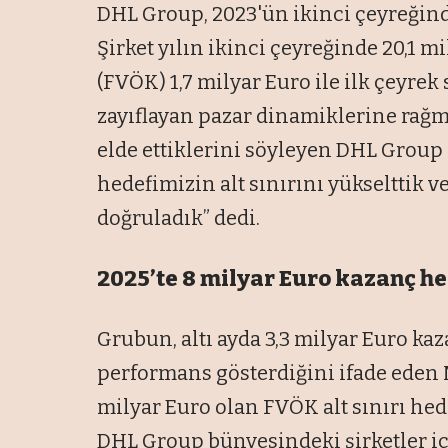
DHL Group, 2023'ün ikinci çeyreğinde
Şirket yılın ikinci çeyreğinde 20,1 mil
(FVÖK) 1,7 milyar Euro ile ilk çeyre
zayıflayan pazar dinamiklerine rağm
elde ettiklerini söyleyen DHL Group
hedefimizin alt sınırını yükselttik 
doğruladık” dedi.
2025’te 8 milyar Euro kazanç he
Grubun, altı ayda 3,3 milyar Euro kaz
performans gösterdiğini ifade eden 
milyar Euro olan FVÖK alt sınırı hede
DHL Group bünyesindeki şirketler içi