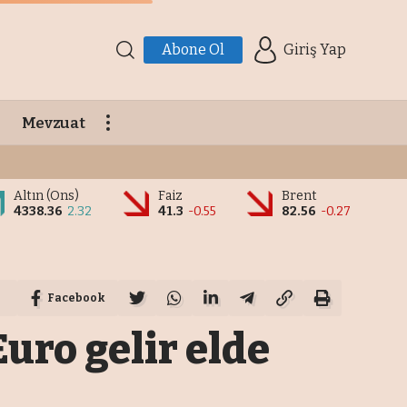
Abone Ol
Giriş Yap
Mevzuat
Altın (Ons)
Faiz
Brent
4338.36
2.32
41.3
-0.55
82.56
-0.27
Facebook
Euro gelir elde