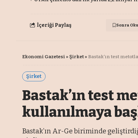
İçeriği Paylaş
Sonra Ok
Ekonomi Gazetesi
»
Şirket
»
Bastak’ın test metot
Şirket
Bastak’ın test m
kullanılmaya baş
Bastak’ın Ar-Ge biriminde geliştirdiğ