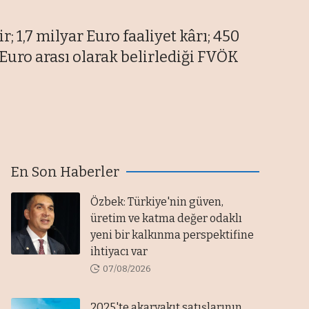
; 1,7 milyar Euro faaliyet kârı; 450
r Euro arası olarak belirlediği FVÖK
En Son Haberler
Özbek: Türkiye'nin güven,
üretim ve katma değer odaklı
yeni bir kalkınma perspektifine
ihtiyacı var
07/08/2026
2025'te akaryakıt satışlarının