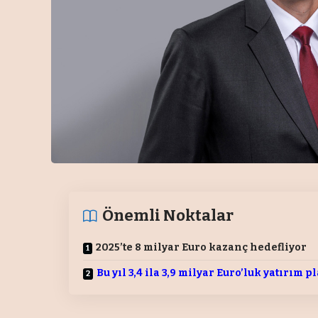
Önemli Noktalar
2025’te 8 milyar Euro kazanç hedefliyor
Bu yıl 3,4 ila 3,9 milyar Euro’luk yatırım p