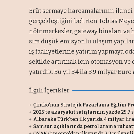
Brüt sermaye harcamalarının ikinci
gerçekleştiğini belirten Tobias Mey
nötr merkezler, gateway binaları ve
sıra düşük emisyonlu ulaşım yapılar
iş faaliyetlerine yatırım yapmaya od
şekilde artırmak için otomasyon ve d
yatırdık. Bu yıl 3,4 ila 3,9 milyar Eur
İlgili İçerikler
Çimko'nun Stratejik Pazarlama Eğitim Pr
2025'te akaryakıt satışlarının yüzde 25,7'
Albaraka Türk'ten ilk yarıda 4 milyar lira
Samsun açıklarında petrol arama ruhsatı
OYAK Çimento'dan ilk yarıda 2,2 milyar li