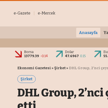
e-Gazete
e-Mercek
Anasayfa
Ya
Borsa
Dolar
Eu
13779.39
-0.14
47.6967
0.15
55
Ekonomi Gazetesi
»
Şirket
»
DHL Group, 2’nci çeyr
Şirket
DHL Group, 2’nci 
etti