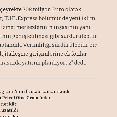
 çeyrekte 708 milyon Euro olarak
er, “DHL Express bölümünde yeni iklim
 hizmet merkezlerinin inşasının yanı
ının genişletilmesi gibi sürdürülebilir
aklandık. Verimliliği sürdürülebilir bir
ijitalleşme girişimlerine ek fonlar
o arasında yatırım planlıyoruz” dedi.
ogramı'nın ilk etabı tamamlandı
si Petrol Ofisi Grubu'ndan
 net kâr
 uzatıldı
ra net kâr