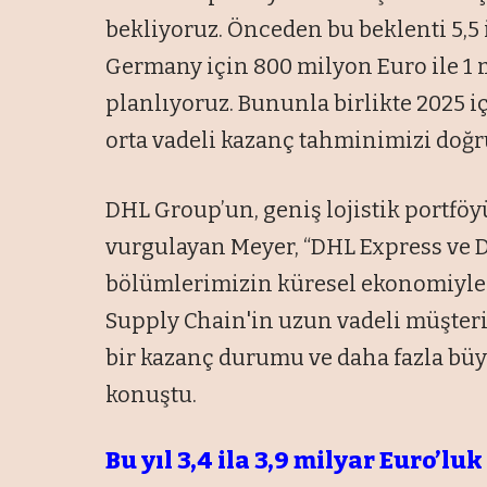
bekliyoruz. Önceden bu beklenti 5,5 il
Germany için 800 milyon Euro ile 1 
planlıyoruz. Bununla birlikte 2025 i
orta vadeli kazanç tahminimizi doğr
DHL Group’un, geniş lojistik portfö
vurgulayan Meyer, “DHL Express ve 
bölümlerimizin küresel ekonomiyle o
Supply Chain'in uzun vadeli müşteri 
bir kazanç durumu ve daha fazla büy
konuştu.
Bu yıl 3,4 ila 3,9 milyar Euro’lu