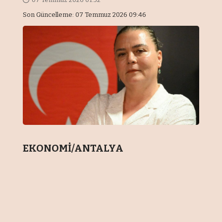
Son Güncelleme: 07 Temmuz 2026 09:46
EKONOMİ/ANTALYA
Antalya Ticaret Borsası (ATB) ve
Antalya Tarım Konseyi (ATAK) iş
birliğinde hazırlanan Tarım