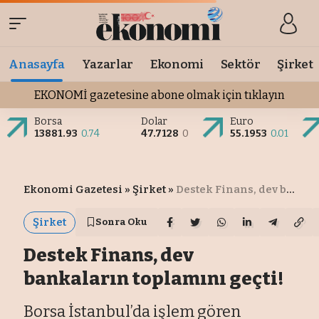
Anasayfa
Yazarlar
Ekonomi
Sektör
Şirket
EKONOMİ gazetesine abone olmak için tıklayın
Borsa
Dolar
Euro
13881.93
0.74
47.7128
0
55.1953
0.01
Ekonomi Gazetesi
»
Şirket
»
Destek Finans, dev bankaların toplamını geçti!
Şirket
Sonra Oku
Destek Finans, dev
bankaların toplamını geçti!
Borsa İstanbul’da işlem gören