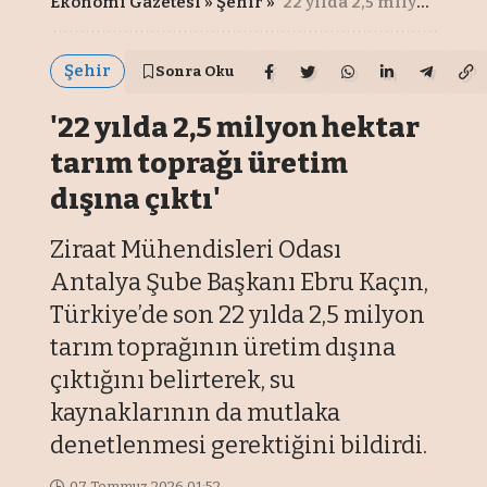
Ekonomi Gazetesi
»
Şehir
»
'22 yılda 2,5 milyon hektar tarım toprağı üretim dışına çıktı'
Şehir
Sonra Oku
'22 yılda 2,5 milyon hektar
tarım toprağı üretim
dışına çıktı'
Ziraat Mühendisleri Odası
Antalya Şube Başkanı Ebru Kaçın,
Türkiye’de son 22 yılda 2,5 milyon
tarım toprağının üretim dışına
çıktığını belirterek, su
kaynaklarının da mutlaka
denetlenmesi gerektiğini bildirdi.
07 Temmuz 2026 01:52