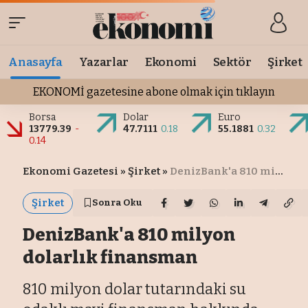
Anasayfa
Yazarlar
Ekonomi
Sektör
Şirket
EKONOMİ gazetesine abone olmak için tıklayın
Borsa
Dolar
Euro
13779.39
-
47.7111
0.18
55.1881
0.32
0.14
Ekonomi Gazetesi
»
Şirket
»
DenizBank'a 810 milyon dolarlık finansman
Şirket
Sonra Oku
DenizBank'a 810 milyon
dolarlık finansman
810 milyon dolar tutarındaki su