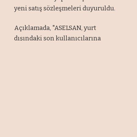
yeni satış sözleşmeleri duyuruldu.
Açıklamada, "ASELSAN, yurt
dışındaki son kullanıcılarına
yönelik olarak radar, hava savunma,
elektro-optik ve haberleşme
sistemleri ile İHA ve İDA faydalı
yüklerinin ihracatına ilişkin toplam
tutarı 114,7 milyon dolar olan satış
sözleşmeleri imzalamıştır." ifadesine
yer verildi.