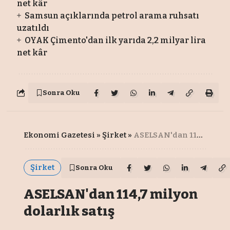
net kâr
Samsun açıklarında petrol arama ruhsatı
uzatıldı
OYAK Çimento'dan ilk yarıda 2,2 milyar lira
net kâr
Sonra Oku
Ekonomi Gazetesi
»
Şirket
»
ASELSAN'dan 114,7 milyon dolarlık satış
Şirket
Sonra Oku
ASELSAN'dan 114,7 milyon
dolarlık satış