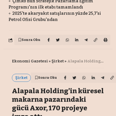
Çimko'nun Stratejik Pazarlama Eğitim
Programı'nın ilk etabı tamamlandı
2025'te akaryakıt satışlarının yüzde 25,7'si
Petrol Ofisi Grubu'ndan
Sonra Oku
Ekonomi Gazetesi
»
Şirket
»
Alapala Holding’in küresel makarna pazarındaki gücü Axor, 170 projeye imza attı
Şirket
Sonra Oku
Alapala Holding’in küresel
makarna pazarındaki
gücü Axor, 170 projeye