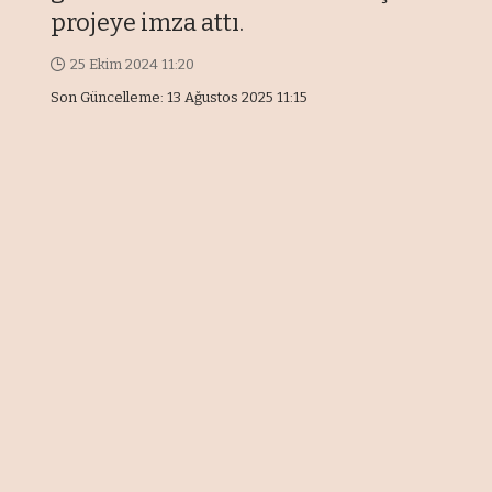
projeye imza attı.
25 Ekim 2024 11:20
Son Güncelleme: 13 Ağustos 2025 11:15
Önemli Noktalar
Avrupa’da önemli projeleri hayata
geçirdi