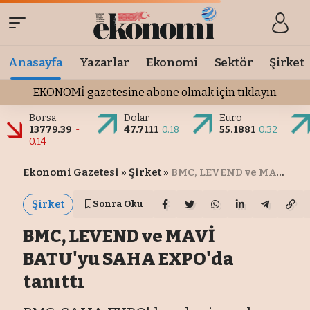
Anasayfa
Yazarlar
Ekonomi
Sektör
Şirket
EKONOMİ gazetesine abone olmak için tıklayın
Borsa
Dolar
Euro
13779.39
-
47.7111
0.18
55.1881
0.32
0.14
Ekonomi Gazetesi
»
Şirket
»
BMC, LEVEND ve MAVİ BATU'yu SAHA EXPO'da tanıttı
Şirket
Sonra Oku
BMC, LEVEND ve MAVİ
BATU'yu SAHA EXPO'da
tanıttı