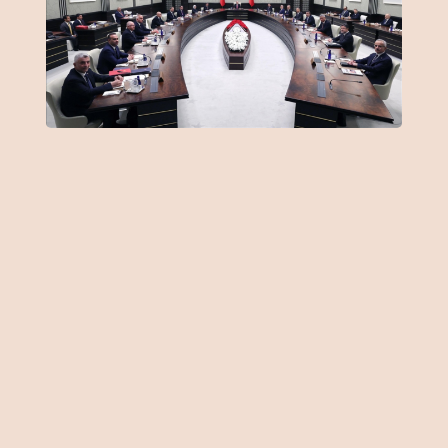
Önemli Noktalar
Masada çok sorun olduğunun herkes
farkında
Kabine söylentileri seçim gecesi
alenileşti
MEHMET KAYA