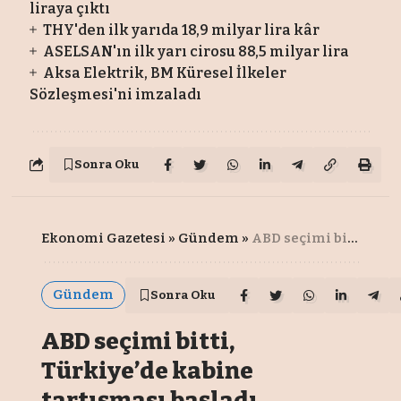
liraya çıktı
THY'den ilk yarıda 18,9 milyar lira kâr
ASELSAN'ın ilk yarı cirosu 88,5 milyar lira
Aksa Elektrik, BM Küresel İlkeler
Sözleşmesi'ni imzaladı
Sonra Oku
Ekonomi Gazetesi
»
Gündem
»
ABD seçimi bitti, Türkiye’de kabine tartışması başladı
Gündem
Sonra Oku
ABD seçimi bitti,
Türkiye’de kabine
tartışması başladı