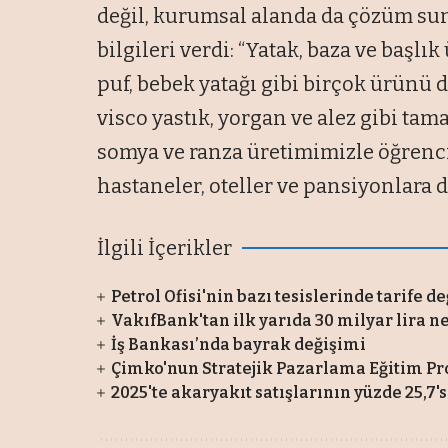
değil, kurumsal alanda da çözüm su
bilgileri verdi: “Yatak, baza ve baş
puf, bebek yatağı gibi birçok ürünü 
visco yastık, yorgan ve alez gibi ta
somya ve ranza üretimimizle öğrenci 
hastaneler, oteller ve pansiyonlara
İlgili İçerikler
Petrol Ofisi'nin bazı tesislerinde tarife de
VakıfBank'tan ilk yarıda 30 milyar lira 
İş Bankası’nda bayrak değişimi
Çimko'nun Stratejik Pazarlama Eğitim Pr
2025'te akaryakıt satışlarının yüzde 25,7'