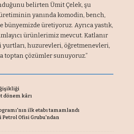
nduğunu belirten Ümit Çelek, şu
lık üretiminin yanında komodin, bench,
de bünyemizde üretiyoruz. Ayrıca yastık,
mamlayıcı ürünlerimiz mevcut. Katlanır
yurtları, huzurevleri, öğretmenevleri,
 da toptan çözümler sunuyoruz.”
ğişikliği
net dönem kârı
ogramı'nın ilk etabı tamamlandı
si Petrol Ofisi Grubu'ndan