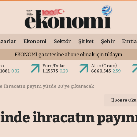
zarlar
Ekonomi
Sektör
Şirket
Şehir
Emtia
EKONOMİ gazetesine abone olmak için tıklayın
ro
Euro/Dolar
Altın (Gram)
.1881
0.32
1.15575
0.29
6660.545
2.59
e ihracatın payını yüzde 20'ye çıkaracak
Sonra Oku
rinde ihracatın payın