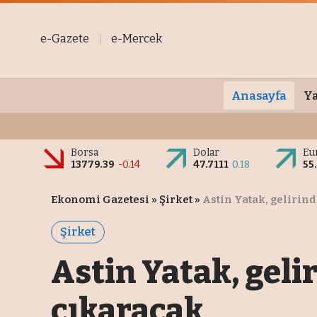
e-Gazete
e-Mercek
Anasayfa
Ya
Borsa
Dolar
Eu
13779.39
-0.14
47.7111
0.18
55
Ekonomi Gazetesi
»
Şirket
»
Astin Yatak, gelirind
Şirket
Astin Yatak, geli
çıkaracak