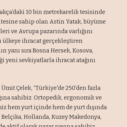
akça’daki 10 bin metrekarelik tesisinde
sitesine sahip olan Astin Yatak, büyüme
leri ve Avrupa pazarında varlığını
ı ülkeye ihracat gerçekleştiren
n yanı sıra Bosna Hersek, Kosova,
ği yeni sevkiyatlarla ihracat atağını
Ümit Çelek, “Türkiye'de 250’den fazla
ğına sahibiz. Ortopedik, ergonomik ve
iz hem yurt içinde hem de yurt dışında
, Belçika, Hollanda, Kuzey Makedonya,
e aktif olarak pazar payına sahibiz.