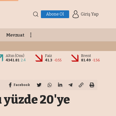
Abone Ol
Giriş Yap
Mevzuat
Altın (Ons)
Faiz
Brent
4341.81
2.4
41.3
-0.55
81.49
-1.56
Facebook
ı yüzde 20'ye