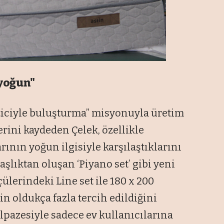
 yoğun"
keticiyle buluşturma” misyonuyla üretim
erini kaydeden Çelek, özellikle
ının yoğun ilgisiyle karşılaştıklarını
aşlıktan oluşan ‘Piyano set’ gibi yeni
çülerindeki Line set ile 180 x 200
in oldukça fazla tercih edildiğini
elpazesiyle sadece ev kullanıcılarına