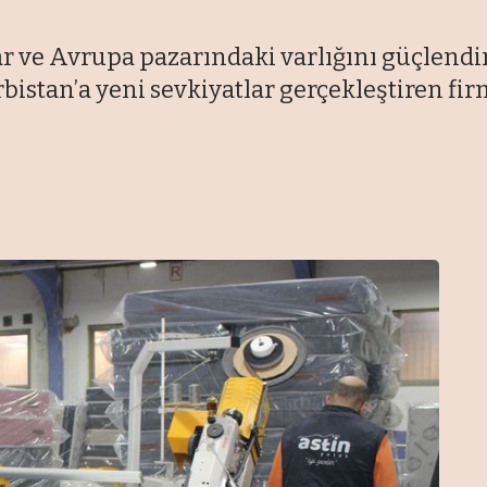
ar ve Avrupa pazarındaki varlığını güçlend
istan’a yeni sevkiyatlar gerçekleştiren firm