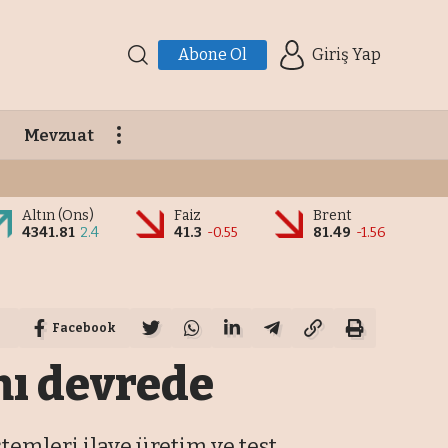
Abone Ol
Giriş Yap
Mevzuat
Altın (Ons)
Faiz
Brent
4341.81
2.4
41.3
-0.55
81.49
-1.56
Facebook
mı devrede
emleri ilave üretim ve test