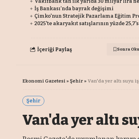
VakıfBank'tan ilk yarıda 30 milyar lira 
İş Bankası’nda bayrak değişimi
Çimko'nun Stratejik Pazarlama Eğitim Pr
2025'te akaryakıt satışlarının yüzde 25,7'
İçeriği Paylaş
Sonra Ok
Ekonomi Gazetesi
»
Şehir
»
Van'da yer altı suyu 
Şehir
Van'da yer altı s