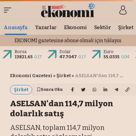
Anasayfa
Yazarlar
Ekonomi
Sektör
Şirket
EKONOMİ gazetesine abone olmak için tıklayın
Borsa
Dolar
Euro
13821.65
0.17
47.7047
0.17
55.0335
0.04
Ekonomi Gazetesi
»
Şirket
»
ASELSAN'dan 114,7 milyon dolarlık satış
Şirket
Sonra Oku
ASELSAN'dan 114,7 milyon
dolarlık satış
ASELSAN, toplam 114,7 milyon