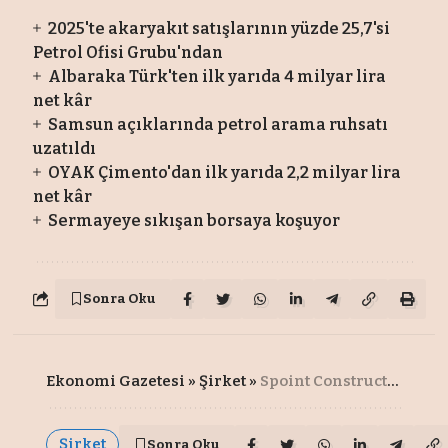
2025'te akaryakıt satışlarının yüzde 25,7'si
Petrol Ofisi Grubu'ndan
Albaraka Türk'ten ilk yarıda 4 milyar lira
net kâr
Samsun açıklarında petrol arama ruhsatı
uzatıldı
OYAK Çimento'dan ilk yarıda 2,2 milyar lira
net kâr
Sermayeye sıkışan borsaya koşuyor
Sonra Oku
Ekonomi Gazetesi
»
Şirket
»
Spoint Construction’dan KKTC'de 1159 konutluk yeni proje
Şirket
Sonra Oku