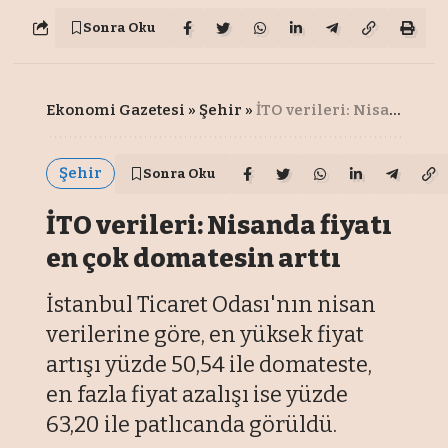
Sonra Oku
Ekonomi Gazetesi
»
Şehir
»
İTO verileri: Nisanda fiyatı en çok domatesin arttı
Şehir
Sonra Oku
İTO verileri: Nisanda fiyatı
en çok domatesin arttı
İstanbul Ticaret Odası'nın nisan
verilerine göre, en yüksek fiyat
artışı yüzde 50,54 ile domateste,
en fazla fiyat azalışı ise yüzde
63,20 ile patlıcanda görüldü.