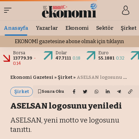
Anasayfa
Yazarlar
Ekonomi
Sektör
Şirket
EKONOMİ gazetesine abone olmak için tıklayın
Borsa
Dolar
Euro
13779.39
-
47.7111
0.18
55.1881
0.32
0.14
Ekonomi Gazetesi
»
Şirket
»
ASELSAN logosunu yeniledi
Şirket
Sonra Oku
ASELSAN logosunu yeniledi
ASELSAN, yeni motto ve logosunu
tanıttı.