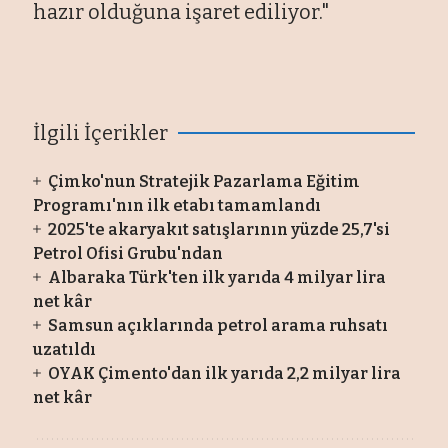
hazır olduğuna işaret ediliyor."
İlgili İçerikler
Çimko'nun Stratejik Pazarlama Eğitim
Programı'nın ilk etabı tamamlandı
2025'te akaryakıt satışlarının yüzde 25,7'si
Petrol Ofisi Grubu'ndan
Albaraka Türk'ten ilk yarıda 4 milyar lira
net kâr
Samsun açıklarında petrol arama ruhsatı
uzatıldı
OYAK Çimento'dan ilk yarıda 2,2 milyar lira
net kâr