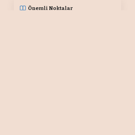
Önemli Noktalar
Finike portakalı Avrupa Birliği tescili
yolunda
EKONOMİ/ANTALYA
Konyaaltı Kaymakamlığı tarafından
Antalya’nın Coğrafi İşaret başvurusu
yapılan ürünlerin tanıtımı
toplantısı Antalya Valisi Hulusi
Şahin’in katılımıyla gerçekleştirildi.
Toplantıya Vali Yardımcısı Hulusi
Arat, Konyaaltı Kaymakamı Rahmi