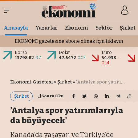
Anasayfa
Yazarlar
Ekonomi
Sektör
Şirket
EKONOMİ gazetesine abone olmak için tıklayın
Borsa
Dolar
Euro
13798.82
0.7
47.6472
0.05
54.938
-
0.14
Ekonomi Gazetesi
»
Şirket
»
'Antalya spor yatırımlarıyla da büyüyecek'
Şirket
Sonra Oku
'Antalya spor yatırımlarıyla
da büyüyecek'
Kanada’da yaşayan ve Türkiye’de