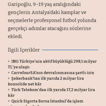
Garipoğlu, 9–19 yaş aralığındaki
gençlerin Antalya’daki kamplar ve
seçmelerle profesyonel futbol yolunda
gerçekçi adımlar atacağını sözlerine
ekledi.
İlgili İçerikler
ING Türkiye'nin aktif büyüklüğü 298,1 milyar
TL'ye ulaştı
CarrefourSA'nın devralınmasına şartlı izin
Şekerbank'tan ilk yarıda 2 milyar lira
konsolide net kâr
Türk Telekom'dan ilk yarıda 17,2 milyar lira
kâr
Quick Sigorta Borsa İstanbul'da işlem