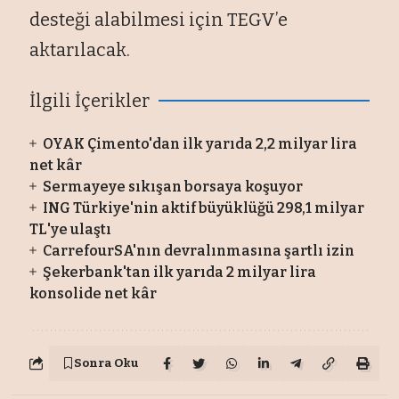
desteği alabilmesi için TEGV’e
aktarılacak.
İlgili İçerikler
OYAK Çimento'dan ilk yarıda 2,2 milyar lira
net kâr
Sermayeye sıkışan borsaya koşuyor
ING Türkiye'nin aktif büyüklüğü 298,1 milyar
TL'ye ulaştı
CarrefourSA'nın devralınmasına şartlı izin
Şekerbank'tan ilk yarıda 2 milyar lira
konsolide net kâr
Sonra Oku