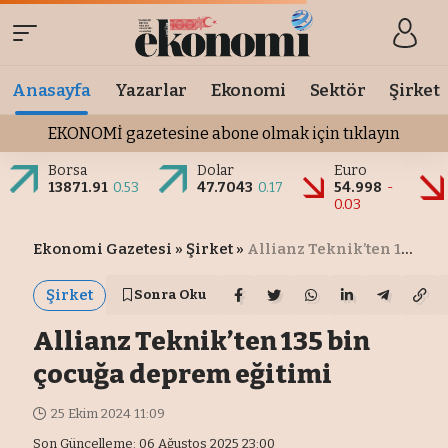
Anasayfa
Yazarlar
Ekonomi
Sektör
Şirket
EKONOMİ gazetesine abone olmak için tıklayın
Borsa
Dolar
Euro
13871.91
0.53
47.7043
0.17
54.998
-
0.03
Ekonomi Gazetesi
»
Şirket
»
Allianz Teknik’ten 135 bin çocuğa deprem eğitimi
Şirket
Sonra Oku
Allianz Teknik’ten 135 bin
çocuğa deprem eğitimi
25 Ekim 2024 11:09
Son Güncelleme: 06 Ağustos 2025 23:00