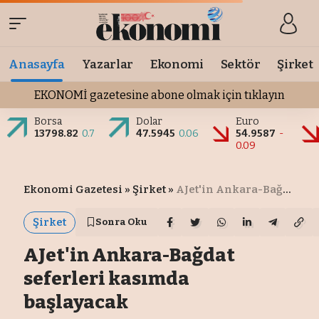
Anasayfa
Yazarlar
Ekonomi
Sektör
Şirket
EKONOMİ gazetesine abone olmak için tıklayın
Borsa
Dolar
Euro
13798.82
0.7
47.5945
0.06
54.9587
-
0.09
Ekonomi Gazetesi
»
Şirket
»
AJet'in Ankara-Bağdat seferleri kasımda başlayacak
Şirket
Sonra Oku
AJet'in Ankara-Bağdat
seferleri kasımda
başlayacak