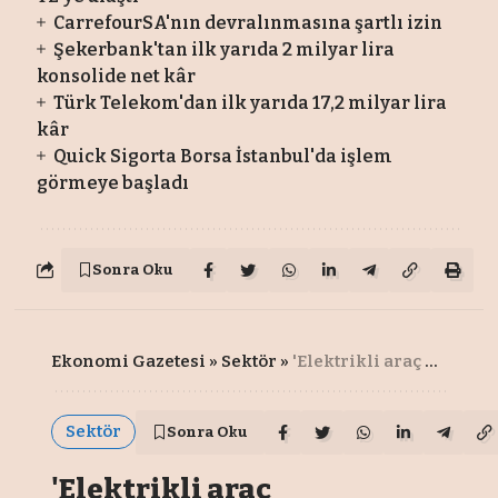
CarrefourSA'nın devralınmasına şartlı izin
Şekerbank'tan ilk yarıda 2 milyar lira
konsolide net kâr
Türk Telekom'dan ilk yarıda 17,2 milyar lira
kâr
Quick Sigorta Borsa İstanbul'da işlem
görmeye başladı
Sonra Oku
Ekonomi Gazetesi
»
Sektör
»
'Elektrikli araç poliçelerindeki menzile dikkat edilmeli'
Sektör
Sonra Oku
'Elektrikli araç