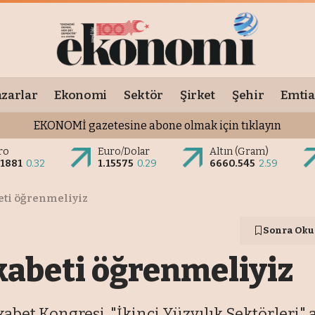
zarlar
Ekonomi
Sektör
Şirket
Şehir
Emtia
EKONOMİ gazetesine abone olmak için tıklayın
ro
Euro/Dolar
Altın (Gram)
.1881
0.32
1.15575
0.29
6660.545
2.59
beti öğrenmeliyiz
Sonra Oku
ekabeti öğrenmeliyiz
t Kongresi, "İkinci Yüzyılık Sektörleri" an