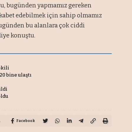
onu, bugünden yapmamız gereken
ekabet edebilmek için sahip olmamız
bugünden bu alanlara çok ciddi
diye konuştu.
pkili
20 bine ulaştı
ildi
oldu
u
Facebook