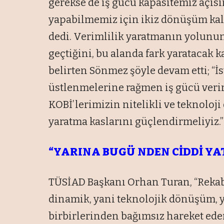
gerekse de iş gücü kapasitemiz açıs
yapabilmemiz için ikiz dönüşüm kald
dedi. Verimlilik yaratmanın yolunu
geçtiğini, bu alanda fark yaratacak 
belirten Sönmez şöyle devam etti; 
üstlenmelerine rağmen iş gücü verim
KOBİ’lerimizin nitelikli ve teknoloji
yaratma kaslarını güçlendirmeliyiz.”
“YARINA BUGÜ NDEN CİDDİ YA
TÜSİAD Başkanı Orhan Turan, “Rekab
dinamik, yani teknolojik dönüşüm, 
birbirlerinden bağımsız hareket ede