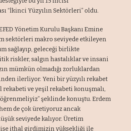
teğiyle bu yıl 15’incisi
ı “İkinci Yüzyılın Sektörleri” oldu.
DEFED Yönetim Kurulu Başkanı Emine
m sektörleri makro seviyede etkileyen
um sağlayıp, geleceği birlikte
itik riskler, salgın hastalıklar ve insani
mızın mümkün olmadığı zorluklardan
den ilerliyor. Yeni bir yüzyılı rekabet
l rekabeti ve yeşil rekabeti konuşmalı,
lı öğrenmeliyiz” şeklinde konuştu. Erdem
r hem de çok üretiyoruz ancak
düşük seviyede kalıyor. Üretim
ise ithal girdimizin yüksekliği ile