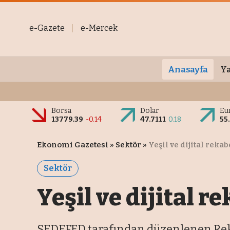
e-Gazete
e-Mercek
Anasayfa
Ya
Borsa
Dolar
Eu
13779.39
-0.14
47.7111
0.18
55
Ekonomi Gazetesi
»
Sektör
»
Yeşil ve dijital reka
Sektör
Yeşil ve dijital r
SEDEFED tarafından düzenlenen Rekabe