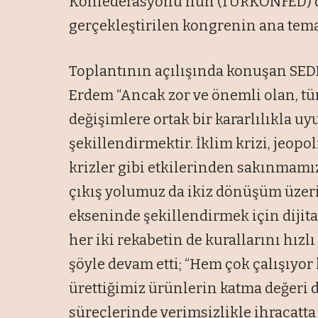
Konfederasyonu’nun (TÜRKONFED) des
gerçekleştirilen kongrenin ana temas
Toplantının açılışında konuşan SE
Erdem “Ancak zor ve önemli olan, tü
değişimlere ortak bir kararlılıkla uy
şekillendirmektir. İklim krizi, jeopol
krizler gibi etkilerinden sakınma
çıkış yolumuz da ikiz dönüşüm üzerin
ekseninde şekillendirmek için dijita
her iki rekabetin de kurallarını hız
şöyle devam etti; “Hem çok çalışıyo
ürettiğimiz ürünlerin katma değeri 
süreçlerinde verimsizlikle ihracatta 