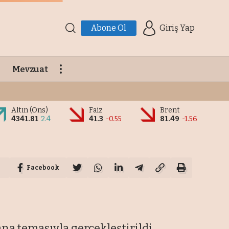
Abone Ol
Giriş Yap
Mevzuat
Altın (Ons)
Faiz
Brent
4341.81
2.4
41.3
-0.55
81.49
-1.56
Facebook
a temasıyla gerçekleştirildi.